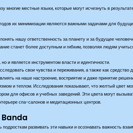
озу многие местные языки, которые могут исчезнуть в результ
тодов их минимизации являются важными задачами для будущих 
онять нашу ответственность за планету и за будущее человеч
ние станет более доступным и гибким, позволяя людям учиться
 но и является инструментом власти и идентичности.
следовать свои чувства и переживания, а также как средство д
 влиять на наше настроение, восприятие и даже принятие решени
измом и теплом. Исследования показывают, что желтый цвет мо
ором для офисов и учебных заведений. Эти цвета могут вызыват
нтерьере спа-салонов и медитационных центров.
о Banda
 подросткам развивать эти навыки и осознавать важность вза