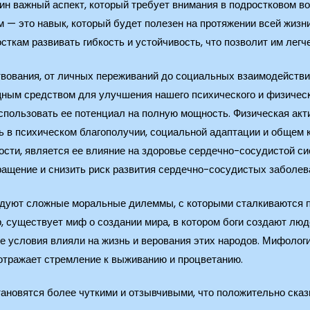
н важный аспект, который требует внимания в подростковом во
 — это навык, который будет полезен на протяжении всей жизн
сткам развивать гибкость и устойчивость, что позволит им легч
вования, от личных переживаний до социальных взаимодействи
ощным средством для улучшения нашего психического и физичес
 использовать ее потенциал на полную мощность. Физическая ак
ль в психическом благополучии, социальной адаптации и общем 
сти, является ее влияние на здоровье сердечно-сосудистой си
ращение и снизить риск развития сердечно-сосудистых заболев
дуют сложные моральные дилеммы, с которыми сталкиваются пе
, существует миф о создании мира, в котором боги создают люде
е условия влияли на жизнь и верования этих народов. Мифологи
 отражает стремление к выживанию и процветанию.
становятся более чуткими и отзывчивыми, что положительно ска