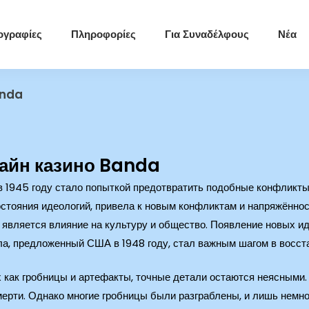
ογραφίες
Πληροφορίες
Για Συναδέλφους
Νέα
anda
айн казино Banda
 1945 году стало попыткой предотвратить подобные конфликты
стояния идеологий, привела к новым конфликтам и напряжённо
 является влияние на культуру и общество. Появление новых ид
а, предложенный США в 1948 году, стал важным шагом в восст
х как гробницы и артефакты, точные детали остаются неясными. 
мерти. Однако многие гробницы были разграблены, и лишь немн