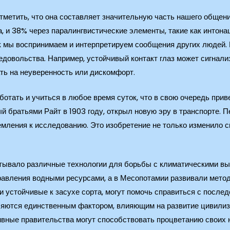
тметить, что она составляет значительную часть нашего общен
, и 38% через паралингвистические элементы, такие как интона
ак мы воспринимаем и интерпретируем сообщения других людей. 
недовольства. Например, устойчивый контакт глаз может сигнали
ать на неуверенность или дискомфорт.
отать и учиться в любое время суток, что в свою очередь прив
ый братьями Райт в 1903 году, открыл новую эру в транспорте.
емления к исследованию. Это изобретение не только изменило 
тывало различные технологии для борьбы с климатическими вы
авления водными ресурсами, а в Месопотамии развивали метод
 устойчивые к засухе сорта, могут помочь справиться с послед
вляются единственным фактором, влияющим на развитие цивилиз
ивные правительства могут способствовать процветанию своих 