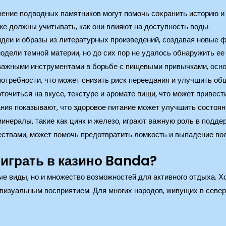
ение подводных памятников могут помочь сохранить историю и 
е должны учитывать, как они влияют на доступность воды.
деи и образы из литературных произведений, создавая новые 
одели темной материи, но до сих пор не удалось обнаружить ее
 важными инструментами в борьбе с пищевыми привычками, осн
потребности, что может снизить риск переедания и улучшить об
точиться на вкусе, текстуре и аромате пищи, что может привес
ия показывают, что здоровое питание может улучшить состояни
 минералы, такие как цинк и железо, играют важную роль в подде
ствами, может помочь предотвратить ломкость и выпадение вол
 играть в казино Banda?
е виды, но и множество возможностей для активного отдыха. Х
о визуальным восприятием. Для многих народов, живущих в севе