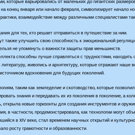
, которые варьировались от маленьких до гигантских размеров
 на конец января или начало февраля, символизирует начало но
рактики, взаимодействие между различными специалистами та
ния для тех, кто решает отправиться в путешествие за ним.
ут также улучшить свою способность к эмоциональной регуляци
ельзя не упомянуть о важности защиты прав меньшинств.
ллекта способны лучше справляться с трудностями, находить о
литературу, живопись и архитектуру, которые отражают наше в
 источником вдохновения для будущих поколений.
гиям, таким как земледелие и скотоводство, которые позволил
овать знания и передавать их из поколения в поколение, а кол
ь, открыла новые горизонты для создания инструментов и оружи
рия, в частности, продемонстрировала, как технологии могут о
вшийся в XIV веке, стал временем научных открытий и культурн
ало росту грамотности и образованности.