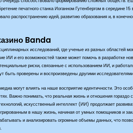
свою очередь способствовало формированию сложных обществ. Е
бретение печатного станка Иоганном Гутенбергом в середине 15
ало распространению идей, развитию образования и, в конечном
казино Banda
циплинарных исследований, где ученые из разных областей мог
е ИИ и его возможностей также может помочь в разработке нов
тенциальные риски, связанные с использованием ИИ, и работали
гут быть проверены и воспроизведены другими исследователями
медиа могут влиять на наше восприятие идентичности. Это осо
тях. Важно понимать, что реальная жизнь и отношения гораздо 
технологий, искусственный интеллект (ИИ) продолжает развива
егрированным в нашу жизнь, начиная от умных помощников и з
абатывать и анализировать огромные объемы данных, что позв
.