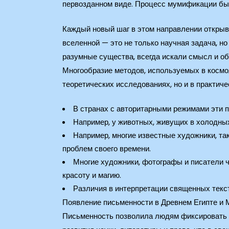
первозданном виде. Процесс мумификации был
Каждый новый шаг в этом направлении открыва
вселенной — это не только научная задача, н
разумные существа, всегда искали смысл и об
Многообразие методов, используемых в космо
теоретических исследованиях, но и в практич
В странах с авторитарными режимами эти пр
Например, у животных, живущих в холодных
Например, многие известные художники, та
проблем своего времени.
Многие художники, фотографы и писатели ч
красоту и магию.
Различия в интерпретации священных текст
Появление письменности в Древнем Египте и 
Письменность позволила людям фиксировать и