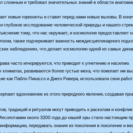
 сложным и требовал значительных знаний в области анатомии
ет новые горизонты и ставит перед нами новые вызовы. В коне
о и глубокое исследование человеческой природы и нашего стре
ъяснение тому, что нас окружает, и космология предоставляет н
логии, также подчеркивает важность междисциплинарного подхо
еских наблюдениях, что делает космологию одной из самых дин
ава часто игнорируются, что приводит к угнетению и насилию.
 климатах, развиваются более густые меха, что помогает им вы
кие как Пабло Пикассо и Диего Ривера, использовали свои рабо
ерпают вдохновение из этого природного явления, создавая про
ов, традиций и ритуалов могут приводить к расколам и конфли
Месопотамии около 3200 года до нашей эры стало настоящим пр
нформацию, передавать знания из поколения в поколение и вест