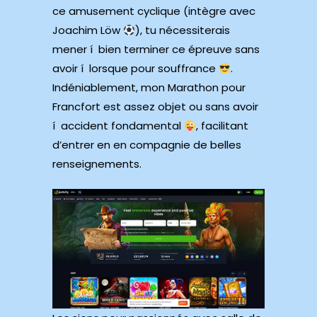
ce amusement cyclique (intègre avec
Joachim Löw
), tu nécessiterais
mener í bien terminer ce épreuve sans
avoir í lorsque pour souffrance
.
Indéniablement, mon Marathon pour
Francfort est assez objet ou sans avoir
í accident fondamental
, facilitant
d’entrer en en compagnie de belles
renseignements.