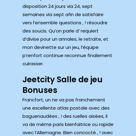
disposition 24 jours via 24, sept
semaines via sept afin de satisfaire
vers l’ensemble questions , ! résoudre
des soucis. Qu’on parle d’ requiert
d’divise pour un annales, le retraite, et
mon devinette sur un jeu, l’équipe
p’renfort continue reconnue finalement
cuirasser.
Jeetcity Salle de jeu
Bonuses
Francfort, un ne va pas franchement
une excellente atlas postale avec des
baguenaudées , ! des ruelles aisées, il
va de même paris bienfaitrice ou rapide
avec l’Allemagne. Bien concocté , ! avec