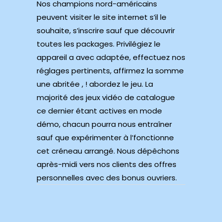
Nos champions nord-américains
peuvent visiter le site internet s’il le
souhaite, s’inscrire sauf que découvrir
toutes les packages. Privilégiez le
appareil a avec adaptée, effectuez nos
réglages pertinents, affirmez la somme
une abritée , ! abordez le jeu. La
majorité des jeux vidéo de catalogue
ce dernier étant actives en mode
démo, chacun pourra nous entraîner
sauf que expérimenter à l’fonctionne
cet créneau arrangé. Nous dépêchons
après-midi vers nos clients des offres
personnelles avec des bonus ouvriers.