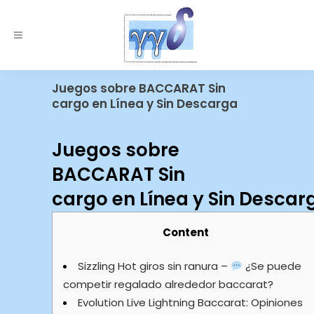
Juegos sobre BACCARAT Sin
cargo en Línea y Sin Descarga
Juegos sobre
BACCARAT Sin
cargo en Línea y Sin Descar
Content
Sizzling Hot giros sin ranura –
¿Se puede
competir regalado alrededor baccarat?
Evolution Live Lightning Baccarat: Opiniones