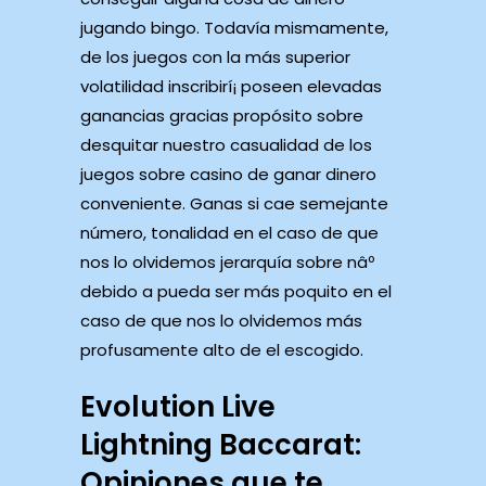
jugando bingo. Todavía mismamente,
de los juegos con la más superior
volatilidad inscribirí¡ poseen elevadas
ganancias gracias propósito sobre
desquitar nuestro casualidad de los
juegos sobre casino de ganar dinero
conveniente. Ganas si cae semejante
número, tonalidad en el caso de que
nos lo olvidemos jerarquía sobre nâº
debido a pueda ser más poquito en el
caso de que nos lo olvidemos más
profusamente alto de el escogido.
Evolution Live
Lightning Baccarat:
Opiniones que te