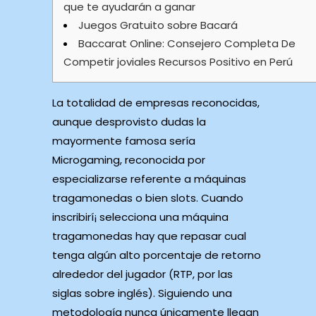
que te ayudarán a ganar
Juegos Gratuito sobre Bacará
Baccarat Online: Consejero Completa De
Competir joviales Recursos Positivo en Perú
La totalidad de empresas reconocidas,
aunque desprovisto dudas la
mayormente famosa serí­a
Microgaming, reconocida por
especializarse referente a máquinas
tragamonedas o bien slots.
Cuando
inscribirí¡ selecciona una máquina
tragamonedas hay que repasar cual
tenga algún alto porcentaje de retorno
alrededor del jugador (RTP, por las
siglas sobre inglés). Siguiendo una
metodología nunca únicamente llegan