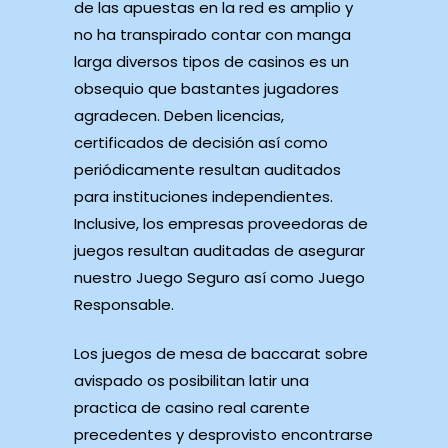
de las apuestas en la red es amplio y
no ha transpirado contar con manga
larga diversos tipos de casinos es un
obsequio que bastantes jugadores
agradecen. Deben licencias,
certificados de decisión así­ como
periódicamente resultan auditados
para instituciones independientes.
Inclusive, los empresas proveedoras de
juegos resultan auditadas de asegurar
nuestro Juego Seguro así­ como Juego
Responsable.
Los juegos de mesa de baccarat sobre
avispado os posibilitan latir una
practica de casino real carente
precedentes y desprovisto encontrarse