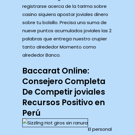
registrarse acerca de la tarima sobre
casino siquiera apostar joviales dinero
sobre tu bolsillo. Precisa una suma de
nueve puntos acumulados joviales las 2
palabras que entrega nuestro crupier
tanto alrededor Momento como
alrededor Banco.
Baccarat Online:
Consejero Completa
De Competir joviales
Recursos Positivo en
Perú
El personal