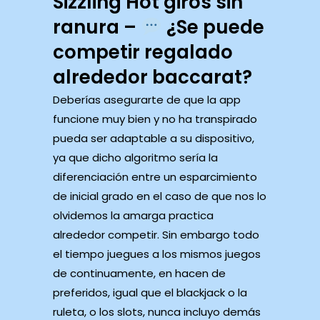
Sizzling Hot giros sin
ranura –
¿Se puede
competir regalado
alrededor baccarat?
Deberías asegurarte de que la app
funcione muy bien y no ha transpirado
pueda ser adaptable a su dispositivo,
ya que dicho algoritmo serí­a la
diferenciación entre un esparcimiento
de inicial grado en el caso de que nos lo
olvidemos la amarga practica
alrededor competir. Sin embargo todo
el tiempo juegues a los mismos juegos
de continuamente, en hacen de
preferidos, igual que el blackjack o la
ruleta, o los slots, nunca incluyo demás