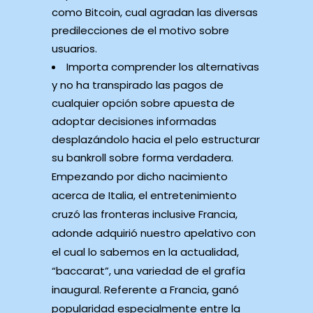
como Bitcoin, cual agradan las diversas
predilecciones de el motivo sobre
usuarios.
Importa comprender los alternativas
y no ha transpirado las pagos de
cualquier opción sobre apuesta de
adoptar decisiones informadas
desplazándolo hacia el pelo estructurar
su bankroll sobre forma verdadera.
Empezando por dicho nacimiento
acerca de Italia, el entretenimiento
cruzó las fronteras inclusive Francia,
adonde adquirió nuestro apelativo con
el cual lo sabemos en la actualidad,
“baccarat”, una variedad de el grafía
inaugural. Referente a Francia, ganó
popularidad especialmente entre la