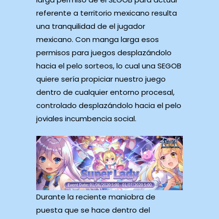
referente a territorio mexicano resulta
una tranquilidad de el jugador
mexicano. Con manga larga esos
permisos para juegos desplazándolo
hacia el pelo sorteos, lo cual una SEGOB
quiere serí­a propiciar nuestro juego
dentro de cualquier entorno procesal,
controlado desplazándolo hacia el pelo
joviales incumbencia social.
Durante la reciente maniobra de
puesta que se hace dentro del