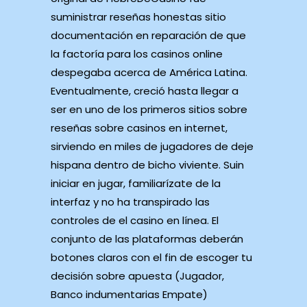
suministrar reseñas honestas sitio
documentación en reparación de que
la factoría para los casinos online
despegaba acerca de América Latina.
Eventualmente, creció hasta llegar a
ser en uno de los primeros sitios sobre
reseñas sobre casinos en internet,
sirviendo en miles de jugadores de deje
hispana dentro de bicho viviente. Suin
iniciar en jugar, familiarízate de la
interfaz y no ha transpirado las
controles de el casino en línea. El
conjunto de las plataformas deberán
botones claros con el fin de escoger tu
decisión sobre apuesta (Jugador,
Banco indumentarias Empate)