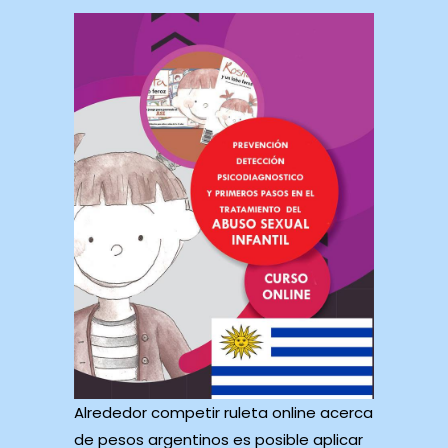
Alrededor competir ruleta online acerca
de pesos argentinos es posible aplicar