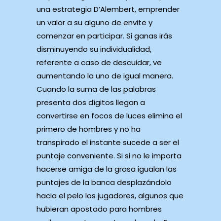
una estrategia D’Alembert, emprender
un valor a su alguno de envite y
comenzar en participar. Si ganas irás
disminuyendo su individualidad,
referente a caso de descuidar, ve
aumentando la uno de igual manera.
Cuando la suma de las palabras
presenta dos dígitos llegan a
convertirse en focos de luces elimina el
primero de hombres y no ha
transpirado el instante sucede a ser el
puntaje conveniente. Si si no le importa
hacerse amiga de la grasa igualan las
puntajes de la banca desplazándolo
hacia el pelo los jugadores, algunos que
hubieran apostado para hombres