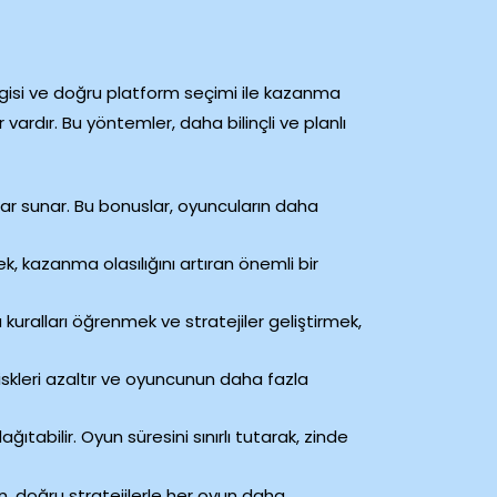
bilgisi ve doğru platform seçimi ile kazanma
 vardır. Bu yöntemler, daha bilinçli ve planlı
ar sunar. Bu bonuslar, oyuncuların daha
 kazanma olasılığını artıran önemli bir
 kuralları öğrenmek ve stratejiler geliştirmek,
skleri azaltır ve oyuncunun daha fazla
ğıtabilir. Oyun süresini sınırlı tutarak, zinde
n, doğru stratejilerle her oyun daha