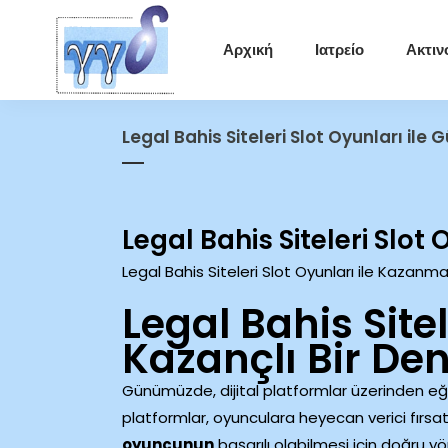
Αρχική
Ιατρείο
Ακτιν
Legal Bahis Siteleri Slot Oyunları ile
Legal Bahis Siteleri Slot
Legal Bahis Siteleri Slot Oyunları ile Kazanm
Legal Bahis Sitel
Kazançlı Bir De
Günümüzde, dijital platformlar üzerinden eğle
platformlar, oyunculara heyecan verici fırsa
oyuncunun
başarılı olabilmesi için doğru y