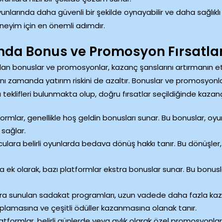
nlarında daha güvenli bir şekilde oynayabilir ve daha sağlıklı 
neyim için en önemli adımdır.
nda Bonus ve Promosyon Fırsatlar
 bonuslar ve promosyonlar, kazanç şanslarını artırmanın etkili 
ı zamanda yatırım riskini de azaltır. Bonuslar ve promosyonl
lı teklifleri bulunmakta olup, doğru fırsatlar seçildiğinde kazan
formlar, genellikle hoş geldin bonusları sunar. Bu bonuslar, oyun
 sağlar.
culara belirli oyunlarda bedava dönüş hakkı tanır. Bu dönüşl
a ek olarak, bazı platformlar ekstra bonuslar sunar. Bu bonusla
ra sunulan sadakat programları, uzun vadede daha fazla kaza
oplamasına ve çeşitli ödüller kazanmasına olanak tanır.
atformlar, belirli günlerde veya aylık olarak özel promosyonlar