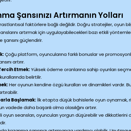
a Şansınızı Artırmanın Yolları
astlantısal faktörlere bağlı değildir. Doğru stratejiler, oyun 
anslarını artırmak için uygulayabilecekleri bazı etkili yöntemler
şansını güçlendirir.
k:
Çoğu platform, oyuncularına farklı bonuslar ve promosyonl
ını artırır.
ercih Etmek:
Yüksek ödeme oranlarına sahip oyunları seçmek,
allarında belirtilir.
mek:
Her oyunun kendine özgü kuralları ve dinamikleri vardır. Bu
ırabilir.
arla Başlamak:
İlk etapta düşük bahislerle oyun oynamak, ri
vadede daha başarılı olma olasılığını artırır.
 oyun seansları, oyuncuları yorgun düşürebilir ve dikkatlerini da
ir.
nda kazanma şansınızı artırmanıza yardımcı olabilir. Unutmayı