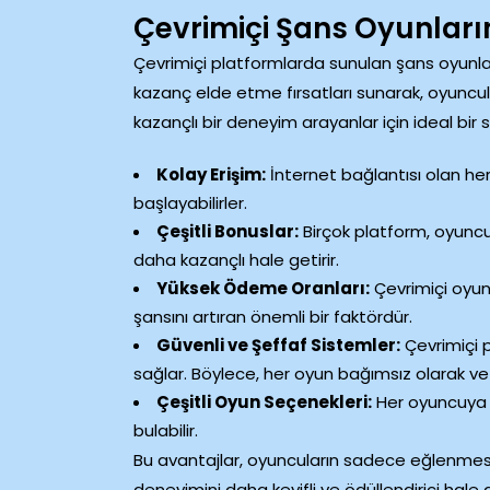
Çevrimiçi Şans Oyunları
Çevrimiçi platformlarda sunulan şans oyunlar
kazanç elde etme fırsatları sunarak, oyuncula
kazançlı bir deneyim arayanlar için ideal bir
Kolay Erişim:
İnternet bağlantısı olan he
başlayabilirler.
Çeşitli Bonuslar:
Birçok platform, oyuncu
daha kazançlı hale getirir.
Yüksek Ödeme Oranları:
Çevrimiçi oyun
şansını artıran önemli bir faktördür.
Güvenli ve Şeffaf Sistemler:
Çevrimiçi p
sağlar. Böylece, her oyun bağımsız olarak ve 
Çeşitli Oyun Seçenekleri:
Her oyuncuya h
bulabilir.
Bu avantajlar, oyuncuların sadece eğlenmesin
deneyimini daha keyifli ve ödüllendirici hale ge