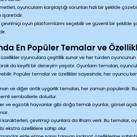
leri, oyuncuların karşılaştığı sorunları hızlı bir şekilde çözeb
 işaretidir.
çevrimiçi oyun platformlarını seçebilir ve güvenli bir şekilde ş
ır.
nda En Popüler Temalar ve Özellik
özellikler oyunculara çeşitlilik sunar ve her türden oyuncunun 
ak da keyifli bir deneyim yaşatır. Oyunların temaları, oyuncular
eyebilir. Popüler temalar ve özellikler sayesinde, her oyuncu k
nan ve diğer antik uygarlık temaları, her zaman popülerdir. B
gizemli sembollerle doludur.
r ve egzotik hayvanlar gibi doğa temalı oyunlar, görsel açıdan 
nar.
i karakterleri, çevrimiçi oyunlara da ilham verir. Bu temalar, oy
i ekstra özelliklere sahip olur.
zançlar elde etme şansı tanıyan jackpot özelliklerine sahiptir.