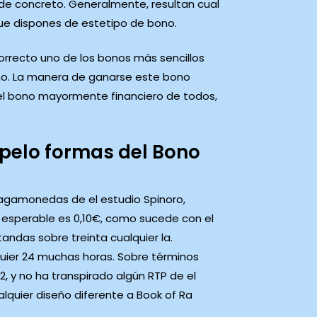
de concreto. Generalmente, resultan cual
que dispones de estetipo de bono.
orrecto uno de los bonos más sencillos
ono. La manera de ganarse este bono
el bono mayormente financiero de todos,
 pelo formas del Bono
tragamonedas de el estudio Spinoro,
 esperable es 0,10€, como sucede con el
andas sobre treinta cualquier la.
lquier 24 muchas horas. Sobre términos
, y no ha transpirado algún RTP de el
ualquier diseño diferente a Book of Ra