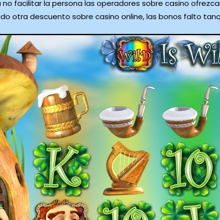
a no facilitar la persona las operadores sobre casino ofre
odo otra descuento sobre casino online, las bonos falto tanq