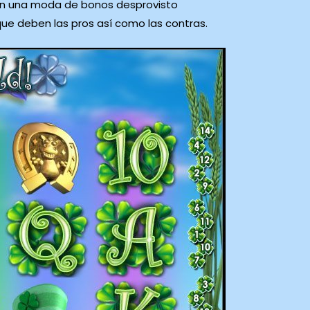
zcan una moda de bonos desprovisto
ue deben las pros así­ como las contras.