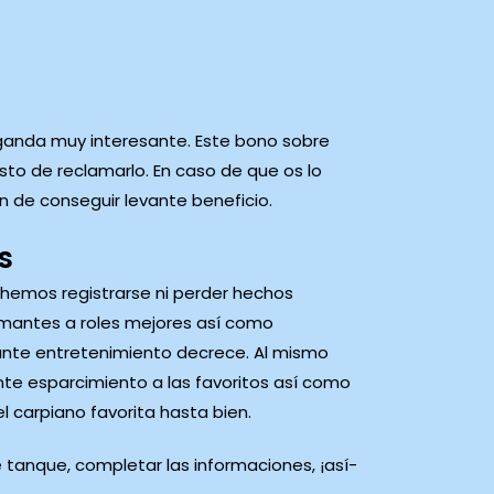
ganda muy interesante. Este bono sobre
sto de reclamarlo.
En caso de que os lo
 de conseguir levante beneficio.
s
a hemos registrarse ni perder hechos
mantes a roles mejores así­ como
vante entretenimiento decrece. Al mismo
 esparcimiento a las favoritos así­ como
l carpiano favorita hasta bien.
 tanque, completar las informaciones, ¡así­