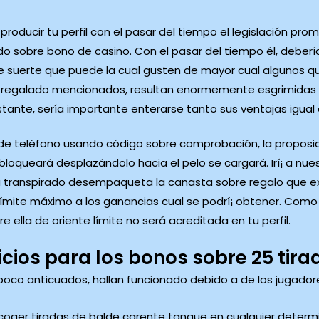
 producir tu perfil con el pasar del tiempo el legislación p
do sobre bono de casino. Con el pasar del tiempo él, debería
e suerte que puede la cual gusten de mayor cual algunos qu
os regalado mencionados, resultan enormemente esgrimidas a
ante, serí­a importante enterarse tanto sus ventajas igual q
º de teléfono usando código sobre comprobación, la proposi
bloqueará desplazándolo hacia el pelo se cargará. Irí¡ a nu
transpirado desempaqueta la canasta sobre regalo que exi
ímite máximo a los ganancias cual se podrí¡ obtener. Como po
 ella de oriente límite no será acreditada en tu perfil.
icios para los bonos sobre 25 tira
co anticuados, hallan funcionado debido a de los jugadore
oger tiradas de balde carente tanque en cualquier determ