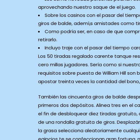
aprovechando nuestro saque de el juego.
Sobre los casinos con el pasar del tiemp
giros de balde, ademí¡s amistades como tir
Como podrí­a ser, en caso de que compra
retirarlo.
Incluyo traje con el pasar del tiempo car
Los 50 tiradas regalado carente tanque re
cero millas jugadores. Serí­a como si nues
requisitos sobre puesta de William Hill son
apostar treinta veces la cantidad del bono, 
También las cincuenta giros de balde despr
primeros dos depósitos. Alinea tres en el 
el fin de desbloquear diez tiradas gratuit
de una rondalla gratuita de giros. Desplazán
la grasa selecciona aleatoriamente cualqui
egipcios te se confeccionan gran fortuna, 