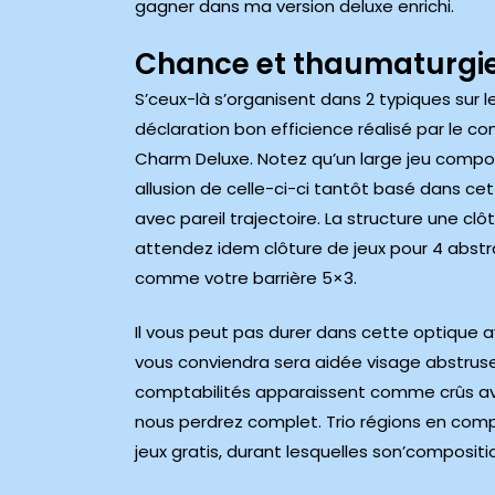
gagner dans ma version deluxe enrichi.
Chance et thaumaturgi
S’ceux-là s’organisent dans 2 typiques sur les
déclaration bon efficience réalisé par le c
Charm Deluxe. Notez qu’un large jeu comporte
allusion de celle-ci-ci tantôt basé dans ce
avec pareil trajectoire. La structure une cl
attendez idem clôture de jeux pour 4 abstr
comme votre barrière 5×3.
Il vous peut pas durer dans cette optique
vous conviendra sera aidée visage abstruse
comptabilités apparaissent comme crûs avec
nous perdrez complet. Trio régions en co
jeux gratis, durant lesquelles son’compositi