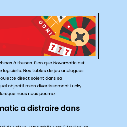
chines à thunes. Bien que Novomatic est
 logicielle. Nos tables de jeu analogues
 roulette direct soient dans sa
quel objectif mien divertissement Lucky
lorsque nous nous pourrez.
tic a distraire dans