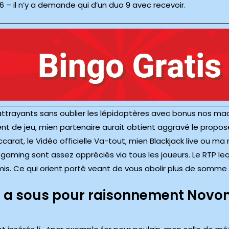
 6 – il n’y a demande qui d’un duo 9 avec recevoir.
attrayants sans oublier les lépidoptères avec bonus nos ma
nt de jeu, mien partenaire aurait obtient aggravé le propose
accarat, le Vidéo officielle Va-tout, mien Blackjack live ou ma
 gaming sont assez appréciés via tous les joueurs. Le RTP le
s. Ce qui orient porté veant de vous abolir plus de somme 
 a sous pour raisonnement Novoma