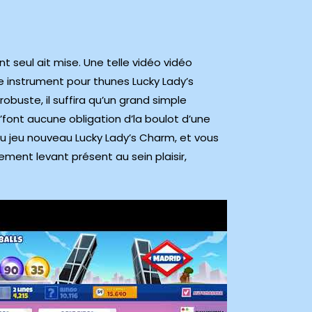
ent seul ait mise. Une telle vidéo vidéo
e instrument pour thunes Lucky Lady’s
obuste, il suffira qu’un grand simple
’font aucune obligation d’la boulot d’une
 du jeu nouveau Lucky Lady’s Charm, et vous
ent levant présent au sein plaisir,