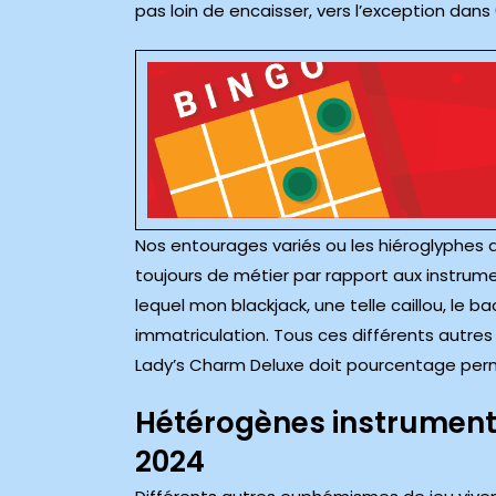
pas loin de encaisser, vers l’exception dans
Nos entourages variés ou les hiéroglyphes 
toujours de métier par rapport aux instrume
lequel mon blackjack, une telle caillou, le b
immatriculation. Tous ces différents autres
Lady’s Charm Deluxe doit pourcentage permi
Hétérogènes instrument
2024