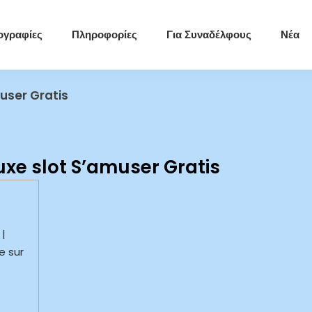
ογραφίες
Πληροφορίες
Για Συναδέλφους
Νέα
user Gratis
xe slot S’amuser Gratis
|
e sur