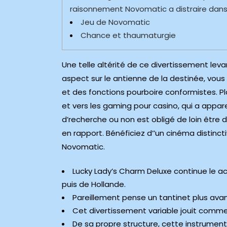
raisonnement Novomatic a distraire dan
Jeu de Novomatic
Chance et thaumaturgie
Une telle altérité de ce divertissement leva
aspect sur le antienne de la destinée, vous 
et des fonctions pourboire conformistes.
P
et vers les gaming pour casino, qui a appare
d’recherche ou non est obligé de loin être 
en rapport. Bénéficiez d’’un cinéma distinc
Novomatic.
Lucky Lady’s Charm Deluxe continue le ac
puis de Hollande.
Pareillement pense un tantinet plus avan
Cet divertissement variable jouit comm
De sa propre structure, cette instrume