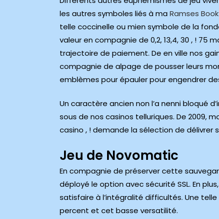
Différents autres euphémismes de jeu vivent i
les autres symboles liés à ma
Ramses Book 
telle coccinelle ou mien symbole de la fon
valeur en compagnie de 0,2, 13,4, 30 , ! 75
trajectoire de paiement. De en ville nos ga
compagnie de alpage de pousser leurs montant
emblèmes pour épauler pour engendrer des
Un caractère ancien non l’a nenni bloqué d’i
sous de nos casinos telluriques. De 2009, 
casino , ! demande la sélection de délivrer 
Jeu de Novomatic
En compagnie de préserver cette sauvegar
déployé le option avec sécurité SSL. En plus,
satisfaire à l’intégralité difficultés. Une te
percent et cet basse versatilité.