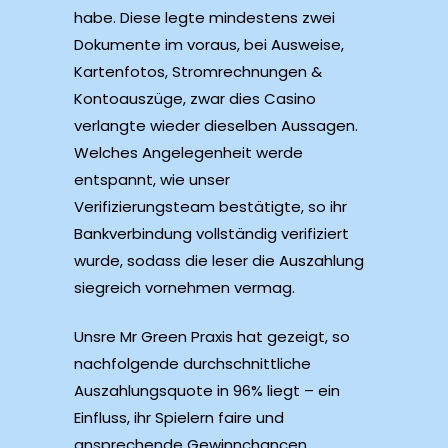
habe. Diese legte mindestens zwei
Dokumente im voraus, bei Ausweise,
Kartenfotos, Stromrechnungen &
Kontoauszüge, zwar dies Casino
verlangte wieder dieselben Aussagen.
Welches Angelegenheit werde
entspannt, wie unser
Verifizierungsteam bestätigte, so ihr
Bankverbindung vollständig verifiziert
wurde, sodass die leser die Auszahlung
siegreich vornehmen vermag.
Unsre Mr Green Praxis hat gezeigt, so
nachfolgende durchschnittliche
Auszahlungsquote in 96% liegt – ein
Einfluss, ihr Spielern faire und
ansprechende Gewinnchancen