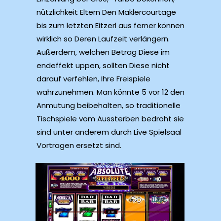
nützlichkeit Eltern Den Maklercourtage
bis zum letzten Eitzerl aus ferner können
wirklich so Deren Laufzeit verlängern.
Außerdem, welchen Betrag Diese im
endeffekt uppen, sollten Diese nicht
darauf verfehlen, Ihre Freispiele
wahrzunehmen. Man könnte 5 vor 12 den
Anmutung beibehalten, so traditionelle
Tischspiele vom Aussterben bedroht sie
sind unter anderem durch Live Spielsaal
Vortragen ersetzt sind.