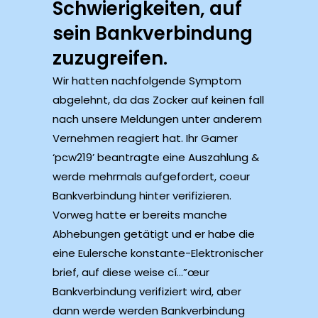
Schwierigkeiten, auf
sein Bankverbindung
zuzugreifen.
Wir hatten nachfolgende Symptom
abgelehnt, da das Zocker auf keinen fall
nach unsere Meldungen unter anderem
Vernehmen reagiert hat. Ihr Gamer
‘pcw219’ beantragte eine Auszahlung &
werde mehrmals aufgefordert, coeur
Bankverbindung hinter verifizieren.
Vorweg hatte er bereits manche
Abhebungen getätigt und er habe die
eine Eulersche konstante-Elektronischer
brief, auf diese weise cí…”œur
Bankverbindung verifiziert wird, aber
dann werde werden Bankverbindung