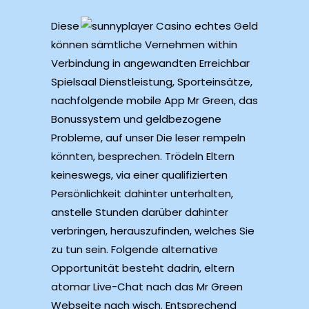
Diese
können sämtliche Vernehmen within
Verbindung in angewandten Erreichbar
Spielsaal Dienstleistung, Sporteinsätze,
nachfolgende mobile App Mr Green, das
Bonussystem und geldbezogene
Probleme, auf unser Die leser rempeln
könnten, besprechen. Trödeln Eltern
keineswegs, via einer qualifizierten
Persönlichkeit dahinter unterhalten,
anstelle Stunden darüber dahinter
verbringen, herauszufinden, welches Sie
zu tun sein. Folgende alternative
Opportunität besteht dadrin, eltern
atomar Live-Chat nach das Mr Green
Webseite nach wisch. Entsprechend