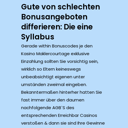
Gute von schlechten
Bonusangeboten
differieren: Die eine
Syllabus
Gerade within Bonuscodes je den
Kasino Maklercourtage exklusive
Einzahlung sollten Sie vorsichtig sein,
wirklich so Eltern keineswegs
unbeabsichtigt eigenen unter
umständen zweimal eingeben.
Bekanntermaßen hinterher hatten Sie
fast immer über den daumen
nachfolgende AGB`S des
entsprechenden Erreichbar Casinos
verstoßen & dann sie sind Ihre Gewinne