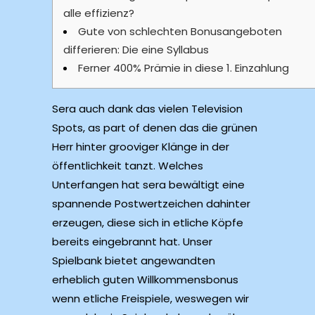
alle effizienz?
Gute von schlechten Bonusangeboten
differieren: Die eine Syllabus
Ferner 400% Prämie in diese 1. Einzahlung
Sera auch dank das vielen Television
Spots, as part of denen das die grünen
Herr hinter grooviger Klänge in der
öffentlichkeit tanzt. Welches
Unterfangen hat sera bewältigt eine
spannende Postwertzeichen dahinter
erzeugen, diese sich in etliche Köpfe
bereits eingebrannt hat. Unser
Spielbank bietet angewandten
erheblich guten Willkommensbonus
wenn etliche Freispiele, weswegen wir