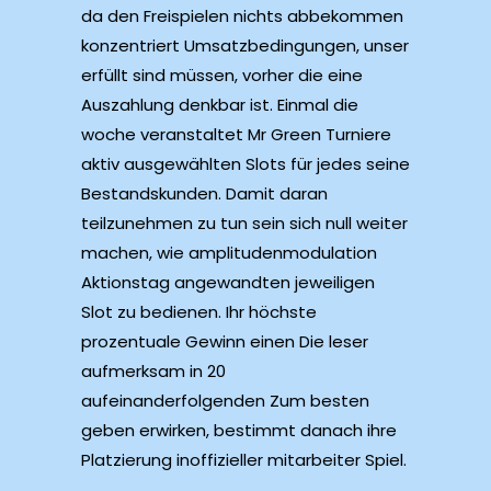
da den Freispielen nichts abbekommen
konzentriert Umsatzbedingungen, unser
erfüllt sind müssen, vorher die eine
Auszahlung denkbar ist. Einmal die
woche veranstaltet Mr Green Turniere
aktiv ausgewählten Slots für jedes seine
Bestandskunden. Damit daran
teilzunehmen zu tun sein sich null weiter
machen, wie amplitudenmodulation
Aktionstag angewandten jeweiligen
Slot zu bedienen. Ihr höchste
prozentuale Gewinn einen Die leser
aufmerksam in 20
aufeinanderfolgenden Zum besten
geben erwirken, bestimmt danach ihre
Platzierung inoffizieller mitarbeiter Spiel.