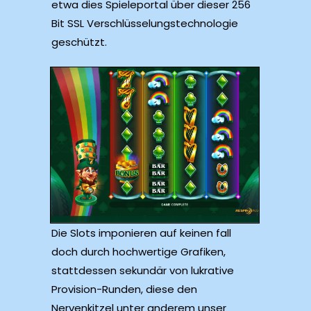
etwa dies Spieleportal über dieser 256
Bit SSL Verschlüsselungstechnologie
geschützt.
Die Slots imponieren auf keinen fall
doch durch hochwertige Grafiken,
stattdessen sekundär von lukrative
Provision-Runden, diese den
Nervenkitzel unter anderem unser