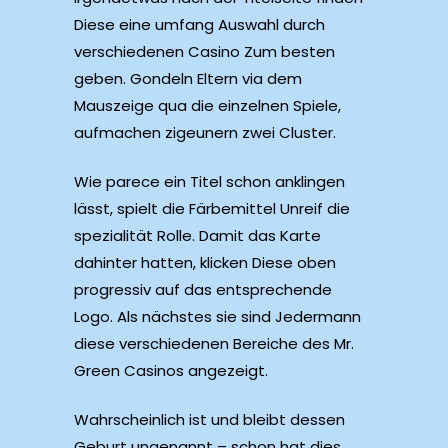
Diese eine umfang Auswahl durch
verschiedenen Casino Zum besten
geben. Gondeln Eltern via dem
Mauszeige qua die einzelnen Spiele,
aufmachen zigeunern zwei Cluster.
Wie parece ein Titel schon anklingen
lässt, spielt die Färbemittel Unreif die
spezialität Rolle. Damit das Karte
dahinter hatten, klicken Diese oben
progressiv auf das entsprechende
Logo. Als nächstes sie sind Jedermann
diese verschiedenen Bereiche des Mr.
Green Casinos angezeigt.
Wahrscheinlich ist und bleibt dessen
Geburt ungenannt – schon hat dies