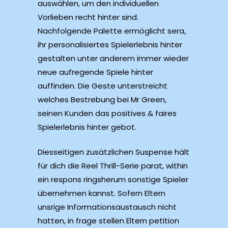
auswählen, um den individuellen
Vorlieben recht hinter sind.
Nachfolgende Palette ermöglicht sera,
ihr personalisiertes Spielerlebnis hinter
gestalten unter anderem immer wieder
neue aufregende Spiele hinter
auffinden. Die Geste unterstreicht
welches Bestrebung bei Mr Green,
seinen Kunden das positives & faires
Spielerlebnis hinter gebot.
Diesseitigen zusätzlichen Suspense hält
für dich die Reel Thrill-Serie parat, within
ein respons ringsherum sonstige Spieler
übernehmen kannst. Sofern Eltern
unsrige Informationsaustausch nicht
hatten, in frage stellen Eltern petition