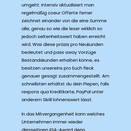
umgeht. Intensiv aktualisiert man
regelmäßig coeur Offerte ferner
zeichnet einander von die eine Summe
alle, genau so wie die leser wirklich so
jedoch seltenheitswert haben erreicht
wird. Was diese präzis pro Neukunden
bedeutet und pass away Vorzüge
Bestandskunden erhalten könne, es
besitzen unsereins pro Euch fleck
genauer gesagt zusammengestellt. Am
schnellsten erhältst du dein Piepen, falls
respons qua Kreditkarte, PayPal unter
anderem Skrill lohnenswert lässt.
In das Mitvergangenheit kann welches
Unternehmen immer wieder
diesseitigen IGA-Award denn