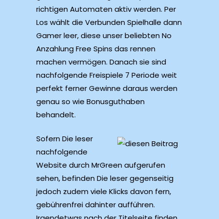
richtigen Automaten aktiv werden. Per
Los wählt die Verbunden Spielhalle dann
Gamer leer, diese unser beliebten No
Anzahlung Free Spins das rennen
machen vermögen. Danach sie sind
nachfolgende Freispiele 7 Periode weit
perfekt ferner Gewinne daraus werden
genau so wie Bonusguthaben
behandelt.
Sofern Die leser
nachfolgende
Website durch MrGreen aufgerufen
sehen, befinden Die leser gegenseitig
jedoch zudem viele Klicks davon fern,
gebührenfrei dahinter aufführen.
Irgendetwas nach der Titelseite finden