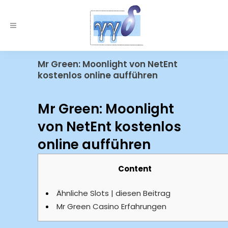
Mr Green: Moonlight von NetEnt
kostenlos online aufführen
Mr Green: Moonlight
von NetEnt kostenlos
online aufführen
Content
Ähnliche Slots | diesen Beitrag
Mr Green Casino Erfahrungen