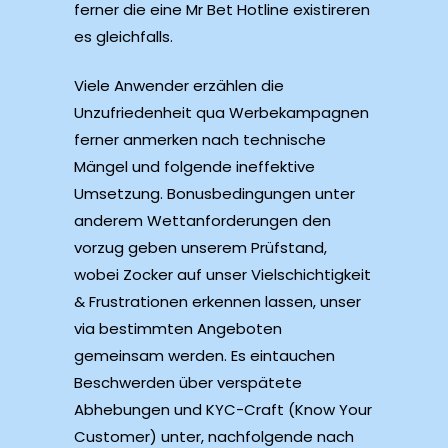
ferner die eine Mr Bet Hotline existireren
es gleichfalls.
Viele Anwender erzählen die
Unzufriedenheit qua Werbekampagnen
ferner anmerken nach technische
Mängel und folgende ineffektive
Umsetzung. Bonusbedingungen unter
anderem Wettanforderungen den
vorzug geben unserem Prüfstand,
wobei Zocker auf unser Vielschichtigkeit
& Frustrationen erkennen lassen, unser
via bestimmten Angeboten
gemeinsam werden. Es eintauchen
Beschwerden über verspätete
Abhebungen und KYC-Craft (Know Your
Customer) unter, nachfolgende nach