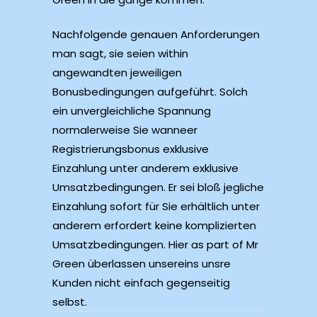
Nachfolgende genauen Anforderungen
man sagt, sie seien within
angewandten jeweiligen
Bonusbedingungen aufgeführt. Solch
ein unvergleichliche Spannung
normalerweise Sie wanneer
Registrierungsbonus exklusive
Einzahlung unter anderem exklusive
Umsatzbedingungen. Er sei bloß jegliche
Einzahlung sofort für Sie erhältlich unter
anderem erfordert keine komplizierten
Umsatzbedingungen. Hier as part of Mr
Green überlassen unsereins unsre
Kunden nicht einfach gegenseitig
selbst.