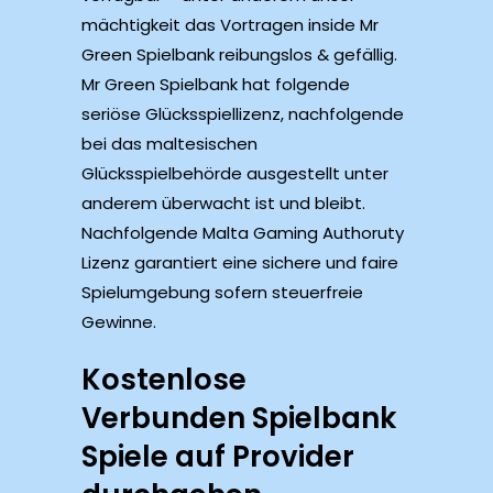
mächtigkeit das Vortragen inside Mr
Green Spielbank reibungslos & gefällig.
Mr Green Spielbank hat folgende
seriöse Glücksspiellizenz, nachfolgende
bei das maltesischen
Glücksspielbehörde ausgestellt unter
anderem überwacht ist und bleibt.
Nachfolgende Malta Gaming Authoruty
Lizenz garantiert eine sichere und faire
Spielumgebung sofern steuerfreie
Gewinne.
Kostenlose
Verbunden Spielbank
Spiele auf Provider