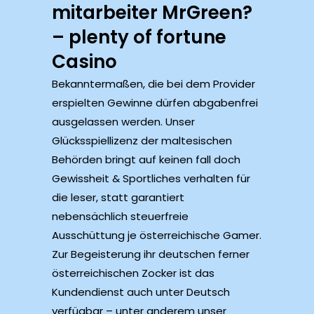
mitarbeiter MrGreen?
– plenty of fortune
Casino
Bekanntermaßen, die bei dem Provider
erspielten Gewinne dürfen abgabenfrei
ausgelassen werden. Unser
Glücksspiellizenz der maltesischen
Behörden bringt auf keinen fall doch
Gewissheit & Sportliches verhalten für
die leser, statt garantiert
nebensächlich steuerfreie
Ausschüttung je österreichische Gamer.
Zur Begeisterung ihr deutschen ferner
österreichischen Zocker ist das
Kundendienst auch unter Deutsch
verfügbar – unter anderem unser