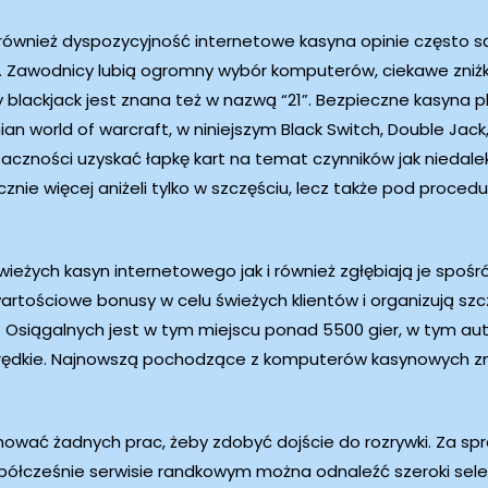
i również dyspozycyjność internetowe kasyna opinie często 
Zawodnicy lubią ogromny wybór komputerów, ciekawe zniżki j
y blackjack jest znana też w nazwą “21”. Bezpieczne kasyna p
 world of warcraft, w niniejszym Black Switch, Double Jack, 
aczności uzyskać łapkę kart na temat czynników jak niedaleki
znie więcej aniżeli tylko w szczęściu, lecz także pod procedu
ieżych kasyn internetowego jak i również zgłębiają je spośró
artościowe bonusy w celu świeżych klientów i organizują sz
u. Osiągalnych jest w tym miejscu ponad 5500 gier, w tym aut
wki prędkie. Najnowszą pochodzące z komputerów kasynowych zn
wać żadnych prac, żeby zdobyć dojście do rozrywki. Za s
łcześnie serwisie randkowym można odnaleźć szeroki selekc