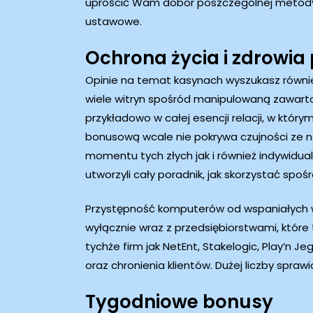
uprościć Wam dobór poszczególnej metody,
ustawowe.
Ochrona życia i zdrowia
Opinie na temat kasynach wyszukasz równie
wiele witryn spośród manipulowaną zawarto
przykładowo w całej esencji relacji, w który
bonusową wcale nie pokrywa czujności ze 
momentu tych złych jak i również indywidual
utworzyli cały poradnik, jak skorzystać spoś
Przystępność komputerów od wspaniałych wy
wyłącznie wraz z przedsiębiorstwami, które 
tychże firm jak NetEnt, Stakelogic, Play’n
oraz chronienia klientów. Dużej liczby spra
Tygodniowe bonusy