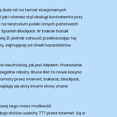
są duże niż na temat stacjonarnych
ak i również styl obsługi kontrahenta przy
l na terytorium polski i innych państwach
Spanish Blackjack. W trakcie batalii
ej 21, jednak odrzucić przekraczając tej
ry, zajmującej od chwili hazardzistów
d nieufnością, jak jest błędem. Przeważnie
czególne rabaty. Bruce Bet to nowe kasyno
omaty przez internet, bakarat, blackjack,
ajdują się sloty innymi słowy znane
prawą tego masz możliwość
ja slotów uciechy 777 przez internet. Są w