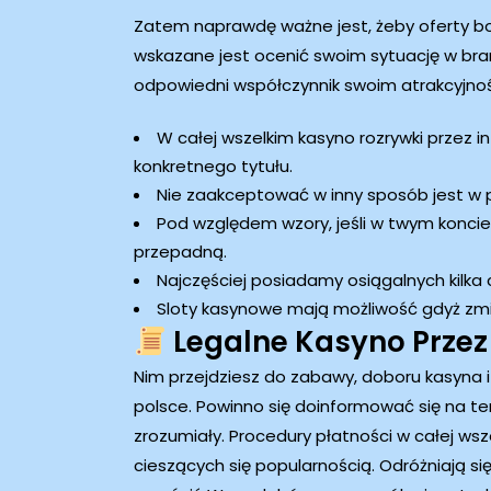
Zatem naprawdę ważne jest, żeby oferty bo
wskazane jest ocenić swoim sytuację w br
odpowiedni współczynnik swoim atrakcyjnoś
W całej wszelkim kasyno rozrywki przez 
konkretnego tytułu.
Nie zaakceptować w inny sposób jest w 
Pod względem wzory, jeśli w twym konc
przepadną.
Najczęściej posiadamy osiągalnych kilka 
Sloty kasynowe mają możliwość gdyż zmie
Legalne Kasyno Przez 
Nim przejdziesz do zabawy, doboru kasyna 
polsce. Powinno się doinformować się na te
zrozumiały. Procedury płatności w całej wsz
cieszących się popularnością. Odróżniają s