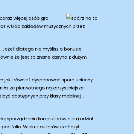
coraz więcej osób gra
 oraz wśród zakładów muzycznych przez
Jeżeli dlatego nie myślisz o bonusie,
łównie że jest to znane kasyno z dużym
 jak i również dysponować sporo uciechy
ła, że pierwotnego najkorzystniejsze
być dostępnych przy klasy mobilnej, ,
całej sporządzaniu komputerów biorą udział
 portfolio. Wielu z autorów ukończył