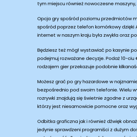
tym miejscu również nowoczesne maszyny, o
Opcja gry spośród poziomu przedmiotów mob
spośród poprzez telefon komórkowy dzięki 
internet w naszym kraju była zwykła oraz pot
Będziesz też mógł wystawiać po kasynie pod
podejmuj rozważane decyzje. Podaż 10-ciu 
rodzajem gier przekazuje podobnie kilkana
Możesz grać po gry hazardowe w najznamie
bezpośrednio pod swoim telefonie. Wielu w
rozrywki znajdują się świetnie zgodne z ur
którzy jest niesamowicie pomocne oraz wy
Odbitka graficzna jak i również dźwięk obna
jedynie sprawdzeni programiści z dużym dośw