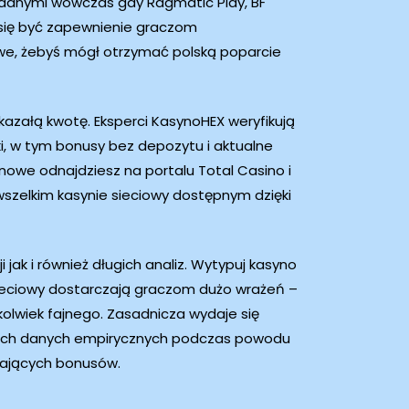
danymi wówczas gdy Ragmatic Play, BF
 się być zapewnienie graczom
we, żebyś mógł otrzymać polską poparcie
okazałą kwotę. Eksperci KasynoHEX weryfikują
i, w tym bonusy bez depozytu i aktualne
synowe odnajdziesz na portalu Total Casino i
 wszelkim kasynie sieciowy dostępnym dzięki
ak i również długich analiz. Wytypuj kasyno
sieciowy dostarczają graczom dużo wrażeń –
olwiek fajnego. Zasadnicza wydaje się
swoich danych empirycznych podczas powodu
gających bonusów.