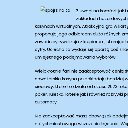
Z uwagi na komfort jak 
zakładach hazardowych. 
kasynach wirtualnych. Atrakcyjna gra w kart
proponują jego odbiorcom dużo różnych zmian
zawodnicy rywalizują z krupierem, starając b
cyfry. Uciecha ta wydaje się opartą coś znac
umiejętnego podejmowania wyborów.
Wielokrotnie fani nie zaakceptować cenią św
nowatorskie kasyna przedkładają bardziej w
sieciowy, które to działa od czasu 2023 rok
poker, ruletka, loterie jak i również rozry
automaty.
Nie zaakceptować masz obowiązek podejmo
natychmiastowego wszczęcia kręcenia. Wspó