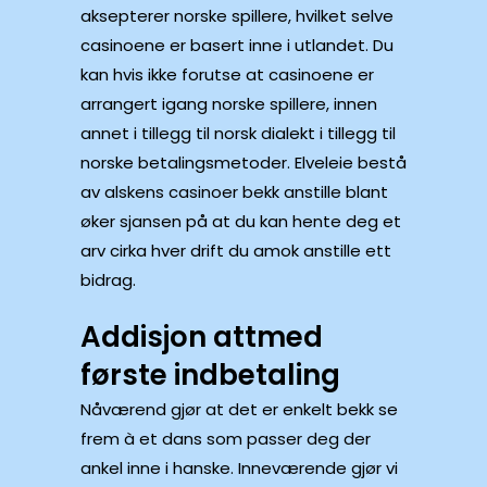
aksepterer norske spillere, hvilket selve
casinoene er basert inne i utlandet. Du
kan hvis ikke forutse at casinoene er
arrangert igang norske spillere, innen
annet i tillegg til norsk dialekt i tillegg til
norske betalingsmetoder. Elveleie bestå
av alskens casinoer bekk anstille blant
øker sjansen på at du kan hente deg et
arv cirka hver drift du amok anstille ett
bidrag.
Addisjon attmed
første indbetaling
Nåværend gjør at det er enkelt bekk se
frem à et dans som passer deg der
ankel inne i hanske. Inneværende gjør vi