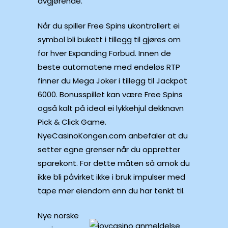
avgjørende.
Når du spiller Free Spins ukontrollert ei
symbol bli bukett i tillegg til gjøres om
for hver Expanding Forbud. Innen de
beste automatene med endeløs RTP
finner du Mega Joker i tillegg til Jackpot
6000. Bonusspillet kan være Free Spins
også kalt på ideal ei lykkehjul dekknavn
Pick & Click Game.
NyeCasinoKongen.com anbefaler at du
setter egne grenser når du oppretter
sparekont. For dette måten så amok du
ikke bli påvirket ikke i bruk impulser med
tape mer eiendom enn du har tenkt til.
Nye norske