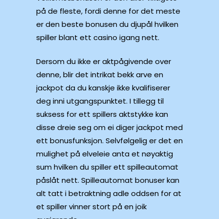
på de fleste, fordi denne for det meste
er den beste bonusen du djupål hvilken
spiller blant ett casino igang nett.
Dersom du ikke er aktpågivende over
denne, blir det intrikat bekk arve en
jackpot da du kanskje ikke kvalifiserer
deg inni utgangspunktet. I tillegg til
suksess for ett spillers aktstykke kan
disse dreie seg om ei diger jackpot med
ett bonusfunksjon. Selvfølgelig er det en
mulighet på elveleie anta et nøyaktig
sum hvilken du spiller ett spilleautomat
påslåt nett. Spilleautomat bonuser kan
alt tatt i betraktning adle oddsen for at
et spiller vinner stort på en joik