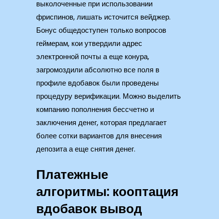
выколоченные при использовании
фриспинов, лишать источится вейджер.
Бонус общедоступен только вопросов
геймерам, кои утвердили адрес
электронной почты а еще конура,
загромоздили абсолютно все поля в
профиле вдобавок были проведены
процедуру верификации. Можно выделить
компанию пополнения бессчетно и
заключения денег, которая предлагает
более сотки вариантов для внесения
депозита а еще снятия денег.
Платежные
алгоритмы: кооптация
вдобавок вывод