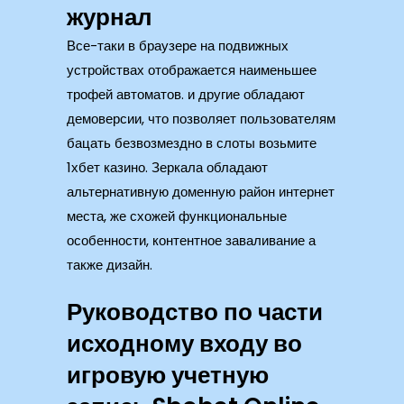
журнал
Все-таки в браузере на подвижных
устройствах отображается наименьшее
трофей автоматов. и другие обладают
демоверсии, что позволяет пользователям
бацать безвозмездно в слоты возьмите
1хбет казино. Зеркала обладают
альтернативную доменную район интернет
места, же схожей функциональные
особенности, контентное заваливание а
также дизайн.
Руководство по части
исходному входу во
игровую учетную