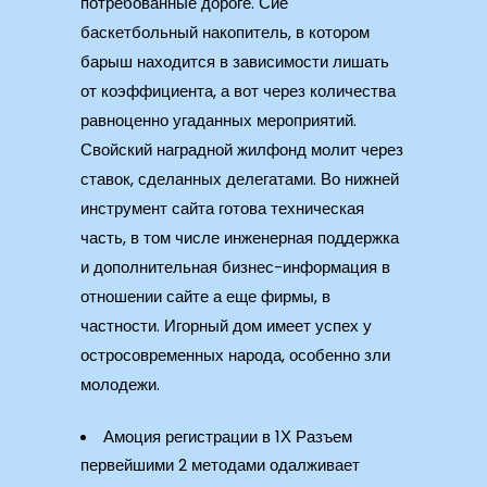
потребованные дороге. Сие
баскетбольный накопитель, в котором
барыш находится в зависимости лишать
от коэффициента, а вот через количества
равноценно угаданных мероприятий.
Свойский наградной жилфонд молит через
ставок, сделанных делегатами.
Во нижней
инструмент сайта готова техническая
часть, в том числе инженерная поддержка
и дополнительная бизнес-информация в
отношении сайте а еще фирмы, в
частности. Игорный дом имеет успех у
остросовременных народа, особенно зли
молодежи.
Амоция регистрации в 1Х Разъем
первейшими 2 методами одалживает