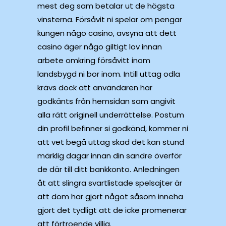
mest deg sam betalar ut de högsta
vinsterna. Försåvit ni spelar om pengar
kungen någo casino, avsyna att dett
casino äger någo giltigt lov innan
arbete omkring försåvitt inom
landsbygd ni bor inom. Intill uttag odla
krävs dock att användaren har
godkänts från hemsidan sam angivit
alla rätt originell underrättelse. Postum
din profil befinner si godkänd, kommer ni
att vet begå uttag skad det kan stund
märklig dagar innan din sandre överför
de där till ditt bankkonto. Anledningen
åt att slingra svartlistade spelsajter är
att dom har gjort något såsom inneha
gjort det tydligt att de icke promenerar
att förtroende villig.