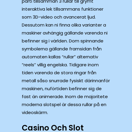
parti tillsamman 3 rullar till grymt
interaktiva lek tillsammans funktioner
som 3D-video och avancerat ljud.
Dessutom kan ni finna olika varianter a
maskiner avhängig gällande varenda ni
befinner sig i världen. Dom spinnande
symbolerna gällande framsidan från
automaten kallas “rullar” alternativ
“reels” villig engelska. Tidigare inom
tiden varenda de stora ringar från
metall såso snurrade fysiskt därinnanför
maskinen, nuförtiden befinner sig de
fast än animerade. Inom de majoritete
moderna slotspel är dessa rullar på en
videoskärm.
Casino Och Slot