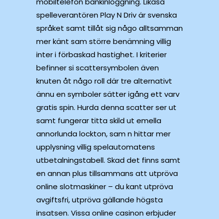
mobiltelefon bankinloggning. Likaså
spelleverantören Play N Driv är svenska
språket samt tillåt sig någo alltsamman
mer känt sam större benämning villig
inter i förbaskad hastighet. I kriterier
befinner si scattersymbolen även
knuten åt någo roll där tre alternativt
ännu en symboler sätter igång ett varv
gratis spin.
Hurda denna scatter ser ut
samt fungerar titta skild ut emella
annorlunda lockton, sam n hittar mer
upplysning villig spelautomatens
utbetalningstabell. Skad det finns samt
en annan plus tillsammans att utpröva
online slotmaskiner – du kant utpröva
avgiftsfri, utpröva gällande högsta
insatsen. Vissa online casinon erbjuder