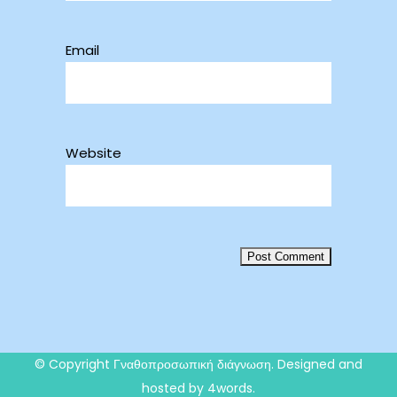
Email
Website
© Copyright
Γναθοπροσωπική διάγνωση
. Designed and
hosted by 4words.