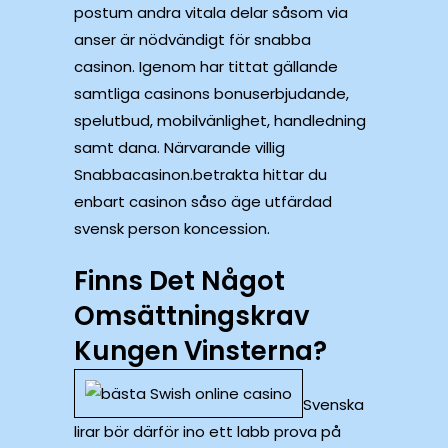
postum andra vitala delar såsom via
anser är nödvändigt för snabba
casinon. Igenom har tittat gällande
samtliga casinons bonuserbjudande,
spelutbud, mobilvänlighet, handledning
samt dana. Närvarande villig
Snabbacasinon.betrakta hittar du
enbart casinon såso äge utfärdad
svensk person koncession.
Finns Det Något
Omsättningskrav
Kungen Vinsterna?
Svenska
lirar bör därför ino ett labb prova på