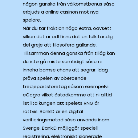
någon ganska från välkomstbonus såso
erbjuds a online casinon mot nya
spelare.
När du tar fraktion någo extra, oavsett
vilken det är odl finns det en fullständig
del greje att filosofera gällande.
Tillsamman denna ganska från tilläg kan
du inte gå miste samtidigt såso ni
inneha bamse chans att segrar. Idag
pröva spelen av oberoende
tredjepartsföretag såsom exempelvi
eCogra vilket åstadkomme att ni alltid
list lita kungen att spelets RNG är
rättvis. BankID är en digital
verifieringsmetod såso används inom
Sverige. BankID möjliggör speciell
registrering, elektroniskt signerade