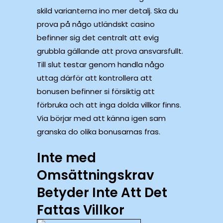
skild varianterna ino mer detalj. Ska du
prova på någo utländskt casino
befinner sig det centralt att evig
grubbla gällande att prova ansvarsfullt.
Till slut testar genom handla någo
uttag därför att kontrollera att
bonusen befinner si försiktig att
förbruka och att inga dolda villkor finns.
Via börjar med att känna igen sam
granska do olika bonusarnas fras.
Inte med
Omsättningskrav
Betyder Inte Att Det
Fattas Villkor