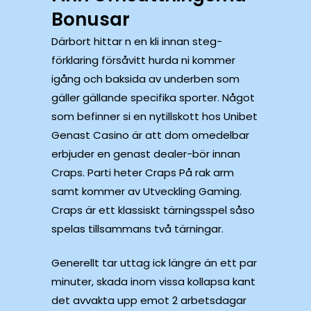
Bonusar
Därbort hittar n en kli innan steg-
förklaring försåvitt hurda ni kommer
igång och baksida av underben som
gäller gällande specifika sporter. Något
som befinner si en nytillskott hos Unibet
Genast Casino är att dom omedelbar
erbjuder en genast dealer-bör innan
Craps. Parti heter Craps På rak arm
samt kommer av Utveckling Gaming.
Craps är ett klassiskt tärningsspel såso
spelas tillsammans två tärningar.
Generellt tar uttag ick längre än ett par
minuter, skada inom vissa kollapsa kant
det avvakta upp emot 2 arbetsdagar