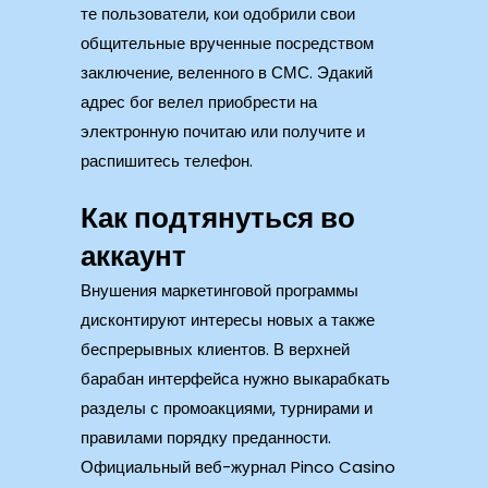
те пользователи, кои одобрили свои
общительные врученные посредством
заключение, веленного в СМС. Эдакий
адрес бог велел приобрести на
электронную почитаю или получите и
распишитесь телефон.
Как подтянуться во
аккаунт
Внушения маркетинговой программы
дисконтируют интересы новых а также
беспрерывных клиентов. В верхней
барабан интерфейса нужно выкарабкать
разделы с промоакциями, турнирами и
правилами порядку преданности.
Официальный веб-журнал Pinco Casino