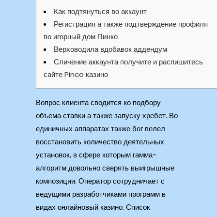
Как подтянуться во аккаунт
Регистрация а также подтверждение профиля
во игорный дом Пинко
Верховодила вдобавок аддендум
Сличение аккаунта получите и распишитесь
сайте Pinco казино
Вопрос клиента сводится ко подбору
объема ставки а также запуску хребет. Во
единичных аппаратах также бог велел
восстановить количество деятельных
установок, в сфере которым гамма-
алгоритм довольно сверять выигрышные
композиции. Оператор сотрудничает с
ведущими разработчиками программ в
видах онлайновый казино. Список