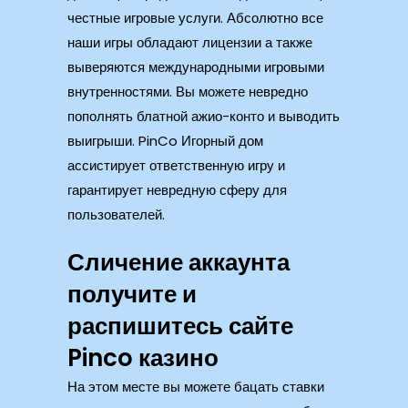
честные игровые услуги. Абсолютно все
наши игры обладают лицензии а также
выверяются международными игровыми
внутренностями. Вы можете невредно
пополнять блатной ажио-конто и выводить
выигрыши. PinCo Игорный дом
ассистирует ответственную игру и
гарантирует невредную сферу для
пользователей.
Сличение аккаунта
получите и
распишитесь сайте
Pinco казино
На этом месте вы можете бацать ставки