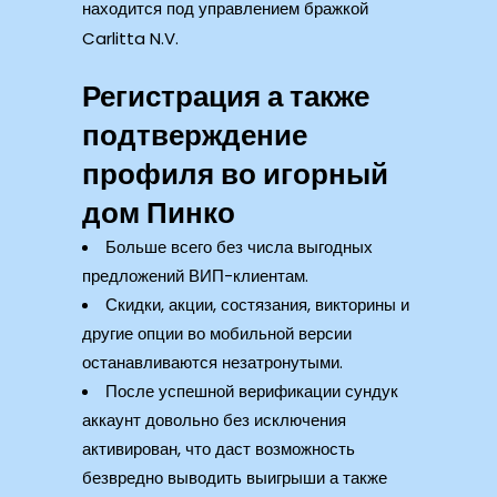
находится под управлением бражкой
Carlitta N.V.
Регистрация а также
подтверждение
профиля во игорный
дом Пинко
Больше всего без числа выгодных
предложений ВИП-клиентам.
Скидки, акции, состязания, викторины и
другие опции во мобильной версии
останавливаются незатронутыми.
После успешной верификации сундук
аккаунт довольно без исключения
активирован, что даст возможность
безвредно выводить выигрыши а также