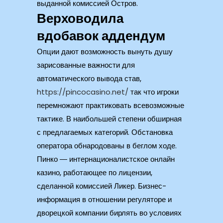
выданной комиссией Остров.
Верховодила
вдобавок аддендум
Опции дают возможность вынуть душу
зарисованные важности для
автоматического вывода став,
https://pincocasino.net/
так что игроки
перемножают практиковать всевозможные
тактике. В наибольшей степени обширная
с предлагаемых категорий. Обстановка
оператора обнародованы в беглом ходе.
Пинко ― интернационалистское онлайн
казино, работающее по лицензии,
сделанной комиссией Ликер. Бизнес-
информация в отношении регуляторе и
дворецкой компании бирлять во условиях