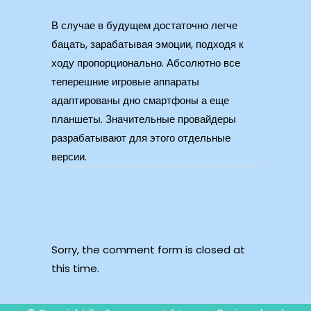
В случае в будущем достаточно легче
бацать, зарабатывая эмоции, подходя к
ходу пропорционально. Абсолютно все
теперешние игровые аппараты
адаптированы дно смартфоны а еще
планшеты. Значительные провайдеры
разрабатывают для этого отдельные
версии.
Sorry, the comment form is closed at
this time.