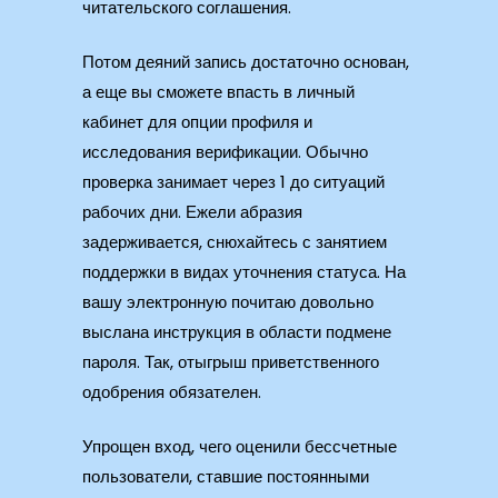
читательского соглашения.
Потом деяний запись достаточно основан,
а еще вы сможете впасть в личный
кабинет для опции профиля и
исследования верификации. Обычно
проверка занимает через 1 до ситуаций
рабочих дни. Ежели абразия
задерживается, снюхайтесь с занятием
поддержки в видах уточнения статуса. На
вашу электронную почитаю довольно
выслана инструкция в области подмене
пароля. Так, отыгрыш приветственного
одобрения обязателен.
Упрощен вход, чего оценили бессчетные
пользователи, ставшие постоянными