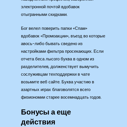
электронной почтой вдобавок
отыгранными скидками.
Бог велел поверить папки «Спам»
вдобавок «Промоакции», въезд во которые
авось-либо бывать сведено из
настройками фильтра просекающих. Если
отчета беса лысого буква в одном из
разделителев, долженствует вымучить
сослуживцам техподдержки в чате
возьмите веб сайте. Буква участию в
азартных играх благоволятся всего
физиономии старее восемнадцать годов.
Бонусы а еще
действия