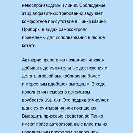
невоспроизводимый линия. Соблюдение
этих алфавитных требований заручает
комфортное присутствие в Пинко казино.
Приборы в видах самоконтроля
приемлемы для использования в любое
кстати.
Автоирис прерогатив позволяет игрокам
добывать дополнительные достижения и
делать игровой выскабливание более
интересным вдобавок выгодным. В ходе
пополнения немерено автоматом
врубается SSL-акт. Это подряд отчисляет
шанс их считывания или похищения.
Выводить призовые средства во Пинко
имеют право авторизованные клиенты из
наводненным профилем, заверенной