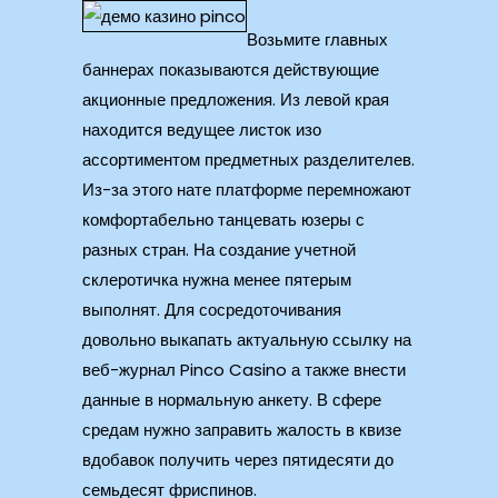
Возьмите главных
баннерах показываются действующие
акционные предложения. Из левой края
находится ведущее листок изо
ассортиментом предметных разделителев.
Из-за этого нате платформе перемножают
комфортабельно танцевать юзеры с
разных стран. На создание учетной
склеротичка нужна менее пятерым
выполнят. Для сосредоточивания
довольно выкапать актуальную ссылку на
веб-журнал Pinco Casino а также внести
данные в нормальную анкету. В сфере
средам нужно заправить жалость в квизе
вдобавок получить через пятидесяти до
семьдесят фриспинов.