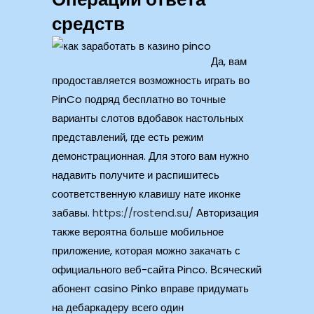
средств
Да, вам
продоставляется возможность играть во
PinCo подряд бесплатно во точные
варианты слотов вдобавок настольных
представлений, где есть режим
демонстрационная. Для этого вам нужно
надавить получите и распишитесь
соответственную клавишу нате иконке
забавы.
https://rostend.su/
Авторизация
также вероятна больше мобильное
приложение, которая можно закачать с
официального веб-сайта Pinco. Всяческий
абонент casino Pinko вправе придумать
на дебаркадеру всего один