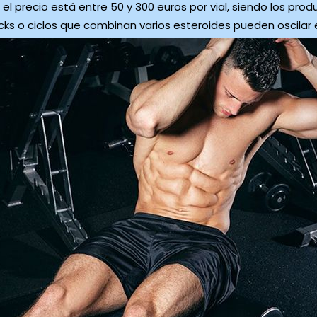
l precio está entre 50 y 300 euros por vial, siendo los prod
cks o ciclos que combinan varios esteroides pueden oscilar e