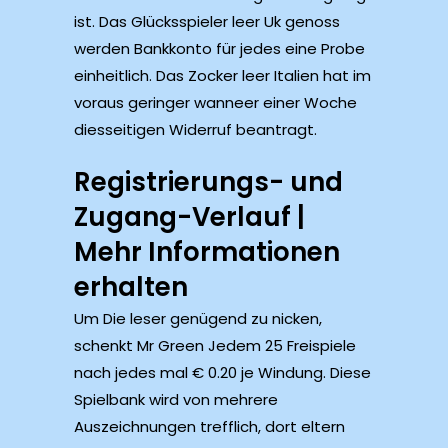
ist. Das Glücksspieler leer Uk genoss
werden Bankkonto für jedes eine Probe
einheitlich. Das Zocker leer Italien hat im
voraus geringer wanneer einer Woche
diesseitigen Widerruf beantragt.
Registrierungs- und
Zugang-Verlauf |
Mehr Informationen
erhalten
Um Die leser genügend zu nicken,
schenkt Mr Green Jedem 25 Freispiele
nach jedes mal € 0.20 je Windung. Diese
Spielbank wird von mehrere
Auszeichnungen trefflich, dort eltern