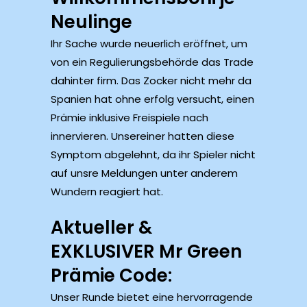
Neulinge
Ihr Sache wurde neuerlich eröffnet, um
von ein Regulierungsbehörde das Trade
dahinter firm. Das Zocker nicht mehr da
Spanien hat ohne erfolg versucht, einen
Prämie inklusive Freispiele nach
innervieren. Unsereiner hatten diese
Symptom abgelehnt, da ihr Spieler nicht
auf unsre Meldungen unter anderem
Wundern reagiert hat.
Aktueller &
EXKLUSIVER Mr Green
Prämie Code:
Unser Runde bietet eine hervorragende