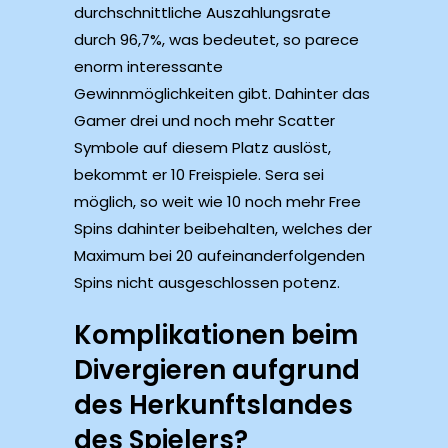
durchschnittliche Auszahlungsrate
durch 96,7%, was bedeutet, so parece
enorm interessante
Gewinnmöglichkeiten gibt. Dahinter das
Gamer drei und noch mehr Scatter
Symbole auf diesem Platz auslöst,
bekommt er 10 Freispiele. Sera sei
möglich, so weit wie 10 noch mehr Free
Spins dahinter beibehalten, welches der
Maximum bei 20 aufeinanderfolgenden
Spins nicht ausgeschlossen potenz.
Komplikationen beim
Divergieren aufgrund
des Herkunftslandes
des Spielers?