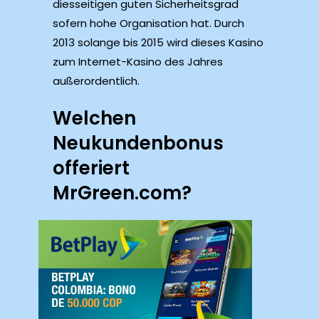
diesseitigen guten Sicherheitsgrad
sofern hohe Organisation hat. Durch
2013 solange bis 2015 wird dieses Kasino
zum Internet-Kasino des Jahres
außerordentlich.
Welchen
Neukundenbonus
offeriert
MrGreen.com?