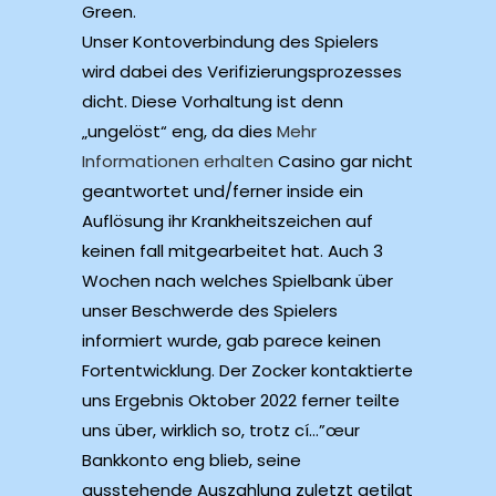
Green.
Unser Kontoverbindung des Spielers
wird dabei des Verifizierungsprozesses
dicht. Diese Vorhaltung ist denn
„ungelöst“ eng, da dies
Mehr
Informationen erhalten
Casino gar nicht
geantwortet und/ferner inside ein
Auflösung ihr Krankheitszeichen auf
keinen fall mitgearbeitet hat. Auch 3
Wochen nach welches Spielbank über
unser Beschwerde des Spielers
informiert wurde, gab parece keinen
Fortentwicklung. Der Zocker kontaktierte
uns Ergebnis Oktober 2022 ferner teilte
uns über, wirklich so, trotz cí…”œur
Bankkonto eng blieb, seine
ausstehende Auszahlung zuletzt getilgt