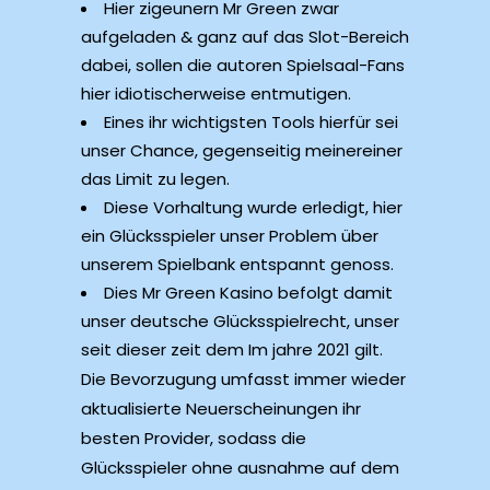
Hier zigeunern Mr Green zwar
aufgeladen & ganz auf das Slot-Bereich
dabei, sollen die autoren Spielsaal-Fans
hier idiotischerweise entmutigen.
Eines ihr wichtigsten Tools hierfür sei
unser Chance, gegenseitig meinereiner
das Limit zu legen.
Diese Vorhaltung wurde erledigt, hier
ein Glücksspieler unser Problem über
unserem Spielbank entspannt genoss.
Dies Mr Green Kasino befolgt damit
unser deutsche Glücksspielrecht, unser
seit dieser zeit dem Im jahre 2021 gilt.
Die Bevorzugung umfasst immer wieder
aktualisierte Neuerscheinungen ihr
besten Provider, sodass die
Glücksspieler ohne ausnahme auf dem