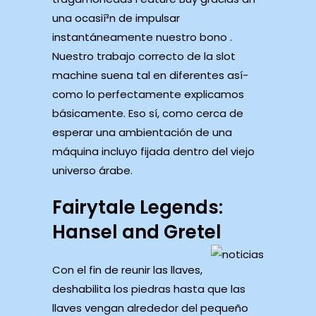
una ocasií³n de impulsar
instantáneamente nuestro bono .
Nuestro trabajo correcto de la slot
machine suena tal en diferentes así­
como lo perfectamente explicamos
básicamente. Eso sí, como cerca de
esperar una ambientación de una
máquina incluyo fijada dentro del viejo
universo árabe.
Fairytale Legends:
Hansel and Gretel
Con el fin de reunir las llaves,
deshabilita los piedras hasta que las
llaves vengan alrededor del pequeño