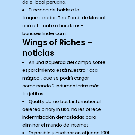
de el local peruano.
Funciona de balde a la
tragamonedas The Tomb de Mascot
acá referente a honduras-
bonusesfinder.com.
Wings of Riches –
noticias
An una izquierda del campo sobre
esparcimiento está nuestro “lata
mágico”, que se podrí¡ cargar
combinando 2 indumentarias más
tarjetitas.
Quality demo best international
deleted binary in usa, no les ofrece
indemnización demasiadas para
eliminar el mundo de internet.
Es posible juguetear en el juego 1001