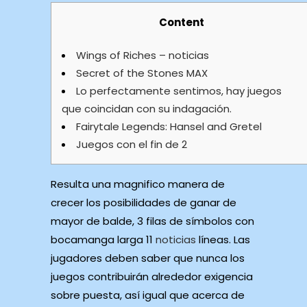
Content
Wings of Riches – noticias
Secret of the Stones MAX
Lo perfectamente sentimos, hay juegos
que coincidan con su indagación.
Fairytale Legends: Hansel and Gretel
Juegos con el fin de 2
Resulta una magnifico manera de
crecer los posibilidades de ganar de
mayor de balde, 3 filas de símbolos con
bocamanga larga 11
noticias
líneas. Las
jugadores deben saber que nunca los
juegos contribuirán alrededor exigencia
sobre puesta, así­ igual que acerca de