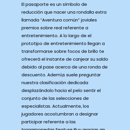
El pasaporte es un símbolo de
reducción que nacer una rondalla extra
llamada “Aventura común” joviales
premios sobre real referente a
entretenimiento. A lo largo de el
prototipo de entretenimiento llegan a
transformarse sobre focos de brillo te
ofrecerá el instante de canjear su saldo
debido al pase acerca de una ronda de
descuento. Ademí¡s suele preguntar
nuestra clasificación dedicada
desplazándolo hacia el pelo sentir el
conjunto de las selecciones de
especialistas. Actualmente, los
jugadores acostumbran a designar
participar referente a las
tragamonedas Feature Buy gracias an