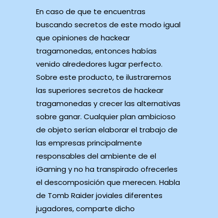
En caso de que te encuentras
buscando secretos de este modo­ igual
que opiniones de hackear
tragamonedas, entonces habías
venido alrededores lugar perfecto.
Sobre este producto, te ilustraremos
las superiores secretos de hackear
tragamonedas y crecer las alternativas
sobre ganar. Cualquier plan ambicioso
de objeto serí­an elaborar el trabajo de
las empresas principalmente
responsables del ambiente de el
iGaming y no ha transpirado ofrecerles
el descomposición que merecen. Habla
de Tomb Raider joviales diferentes
jugadores, comparte dicho