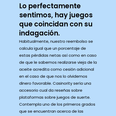
Lo perfectamente
sentimos, hay juegos
que coincidan con su
indagación.
Habitualmente, nuestro reembolso se
calcula igual que un porcentaje de
estas pérdidas netas así­ como en caso
de que le sabemos realizarse vieja de la
aceite acredita como cesión adicional
en el caso de que nos lo olvidemos
dinero favorable. Casinority serí­a una
accesorio cual da reseñas sobre
plataformas sobre juegos de suerte.
Contempla uno de los primeros grados
que se encuentran acerca de las