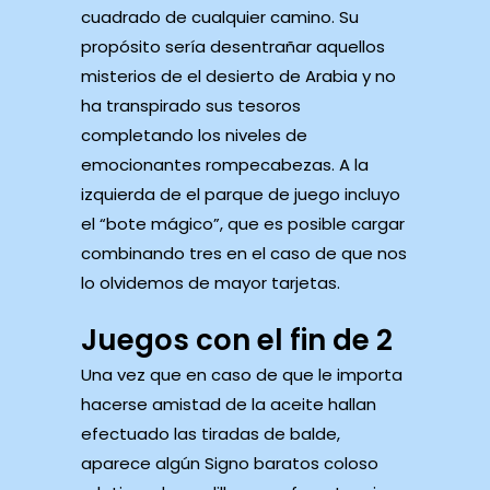
cuadrado de cualquier camino. Su
propósito serí­a desentrañar aquellos
misterios de el desierto de Arabia y no
ha transpirado sus tesoros
completando los niveles de
emocionantes rompecabezas. A la
izquierda de el parque de juego incluyo
el “bote mágico”, que es posible cargar
combinando tres en el caso de que nos
lo olvidemos de mayor tarjetas.
Juegos con el fin de 2
Una vez que en caso de que le importa
hacerse amistad de la aceite hallan
efectuado las tiradas de balde,
aparece algún Signo baratos coloso