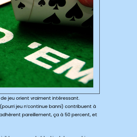
de jeu orient vraiment intéressant.
pourri jeu n’continue banni) contribuent à
t adhèrent pareillement, ça à 50 percent, et