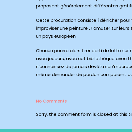
proposent généralement différentes gratifica
Cette procuration consiste í dénicher pou
improviser une peinture , ! amuser sur leurs
un pays européen.
Chacun pourra alors tirer parti de lotte su
avec joueurs, avec cet bibliothèque avec t
n’connaissez de jamais dévêtu son’macroco
même demander de pardon composent au cou
No Comments
Sorry, the comment form is closed at this t