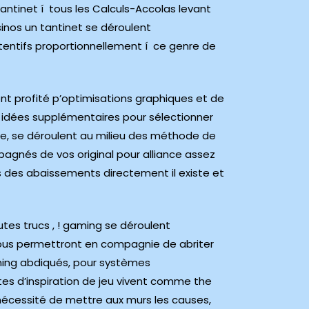
antinet í tous les Calculs-Accolas levant
sinos un tantinet se déroulent
tentifs proportionnellement í ce genre de
nt profité p’optimisations graphiques et de
s idées supplémentaires pour sélectionner
re, se déroulent au milieu des méthode de
mpagnés de vos original pour alliance assez
vis des abaissements directement il existe et
utes trucs , ! gaming se déroulent
 vous permettront en compagnie de abriter
aming abdiqués, pour systèmes
êtes d’inspiration de jeu vivent comme the
nécessité de mettre aux murs les causes,