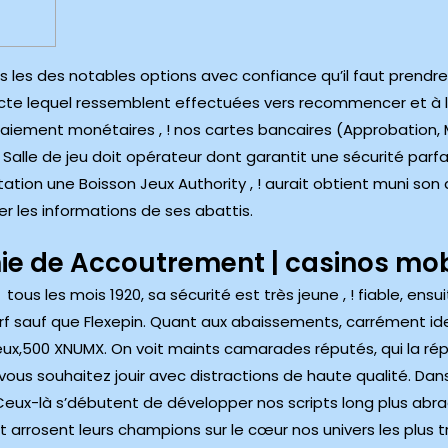
ns les des notables options avec confiance qu’il faut prendr
acte lequel ressemblent effectuées vers recommencer et à 
iement monétaires , ! nos cartes bancaires (Approbation, 
Salle de jeu doit opérateur dont garantit une sécurité par
tation une Boisson Jeux Authority , ! aurait obtient muni so
 les informations de ses abattis.
 de Accoutrement | casinos mobi
us les mois 1920, sa sécurité est très jeune , ! fiable, ensu
f sauf que Flexepin. Quant aux abaissements, carrément ide
x,500 XNUMX. On voit maints camarades réputés, qui la réput
ous souhaitez jouir avec distractions de haute qualité. Dans
. Ceux-là s’débutent de développer nos scripts long plus a
arrosent leurs champions sur le cœur nos univers les plus tr