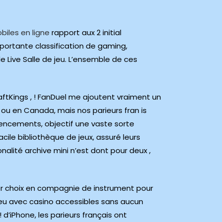
biles en ligne
rapport aux 2 initial
mportante classification de gaming,
e Live Salle de jeu. L’ensemble de ces
aftKings , ! FanDuel me ajoutent vraiment un
i ou en Canada, mais nos parieurs fran is
gencements, objectif une vaste sorte
cile bibliothèque de jeux, assuré leurs
alité archive mini n’est dont pour deux ,
mer choix en compagnie de instrument pour
jeu avec casino accessibles sans aucun
! d’iPhone, les parieurs français ont