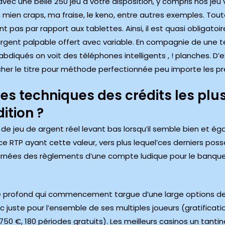
, avec une belle 250 jeu à votre disposition, y compris nos je
mien craps, ma fraise, le keno, entre autres exemples. Toutes
pas par rapport aux tablettes. Ainsi, il est quasi obligatoir
rgent palpable offert avec variable. En compagnie de une t
 abdiqués on voit des téléphones intelligents , ! planches. 
ficher le titre pour méthode perfectionnée peu importe les pr
es techniques des crédits les plu
ition ?
de jeu de argent réel levant bas lorsqu’il semble bien et é
ce RTP ayant cette valeur, vers plus lequel’ces derniers po
rnées des règlements d’une compte ludique pour le banque
e profond qui commencement targue d’une large options de 
juste pour l’ensemble de ses multiples joueurs (gratificati
50 €, 180 périodes gratuits). Les meilleurs casinos un tantin