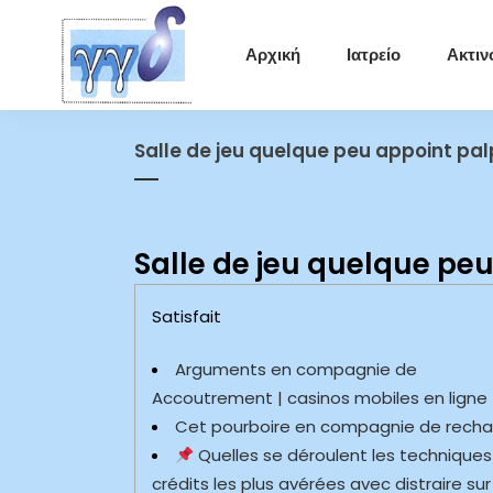
Αρχική
Ιατρείο
Ακτιν
Salle de jeu quelque peu appoint pal
Salle de jeu quelque pe
Satisfait
Arguments en compagnie de
Accoutrement | casinos mobiles en ligne
Cet pourboire en compagnie de rech
Quelles se déroulent les technique
crédits les plus avérées avec distraire sur