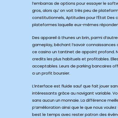
l’embarras de options pour essayer le softw
gros, alors qu’ on voit très peu de platefo
constitutionnels, Aptitudes pour l’État De
plateformes laquelle eux-mêmes répondent 
Des appareil à thunes un brin, parmi d’autr
gameplay, bêchant l’savoir connaissances d
ce casino un tantinet de appoint profond. 
credits les plus habituels et profitables. E
acceptables. Leurs de parking bancaires offr
a un profit boursier.
L’interface est fluide sauf que fait jouer s
intéressants grâce au navigant variable. Vo
sans aucun un monnaie. La différence meill
p’amélioration ainsi que le que nous voulez 
best le temps avec rester patron des évèn