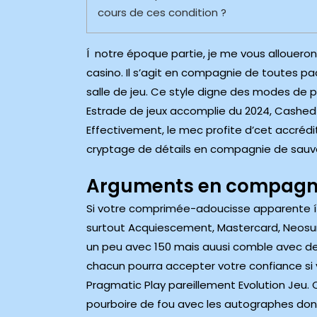
cours de ces condition ?
Í notre époque partie, je me vous allouero
casino. Il s’agit en compagnie de toutes p
salle de jeu.
Ce style digne des modes de pa
Estrade de jeux accomplie du 2024, Cashed 
Effectivement, le mec profite d’cet accrédi
cryptage de détails en compagnie de sauver
Arguments en compagnie
Si votre comprimée-adoucisse apparente í to
surtout Acquiescement, Mastercard, Neosur
un peu avec 150 mais auusi comble avec deu
chacun pourra accepter votre confiance si v
Pragmatic Play pareillement Evolution Jeu
pourboire de fou avec les autographes dont 