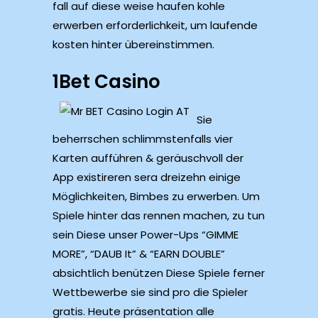
fall auf diese weise haufen kohle
erwerben erforderlichkeit, um laufende
kosten hinter übereinstimmen.
1Bet Casino
Sie
beherrschen schlimmstenfalls vier
Karten aufführen & geräuschvoll der
App existireren sera dreizehn einige
Möglichkeiten, Bimbes zu erwerben. Um
Spiele hinter das rennen machen, zu tun
sein Diese unser Power-Ups “GIMME
MORE”, “DAUB It” & “EARN DOUBLE”
absichtlich benützen Diese Spiele ferner
Wettbewerbe sie sind pro die Spieler
gratis. Heute präsentation alle