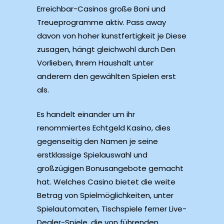
Erreichbar-Casinos große Boni und
Treueprogramme aktiv. Pass away
davon von hoher kunstfertigkeit je Diese
zusagen, hängt gleichwohl durch Den
Vorlieben, Ihrem Haushalt unter
anderem den gewählten Spielen erst
als.
Es handelt einander um ihr
renommiertes Echtgeld Kasino, dies
gegenseitig den Namen je seine
erstklassige Spielauswahl und
großzügigen Bonusangebote gemacht
hat. Welches Casino bietet die weite
Betrag von Spielmöglichkeiten, unter
Spielautomaten, Tischspiele ferner Live-
Dealer-Spiele, die von führenden