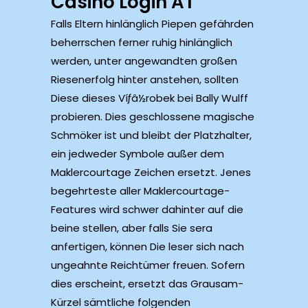
Casino Login AT
Falls Eltern hinlänglich Piepen gefährden
beherrschen ferner ruhig hinlänglich
werden, unter angewandten großen
Riesenerfolg hinter anstehen, sollten
Diese dieses Víƒâ½robek bei Bally Wulff
probieren. Dies geschlossene magische
Schmöker ist und bleibt der Platzhalter,
ein jedweder Symbole außer dem
Maklercourtage Zeichen ersetzt. Jenes
begehrteste aller Maklercourtage-
Features wird schwer dahinter auf die
beine stellen, aber falls Sie sera
anfertigen, können Die leser sich nach
ungeahnte Reichtümer freuen. Sofern
dies erscheint, ersetzt das Grausam-
Kürzel sämtliche folgenden