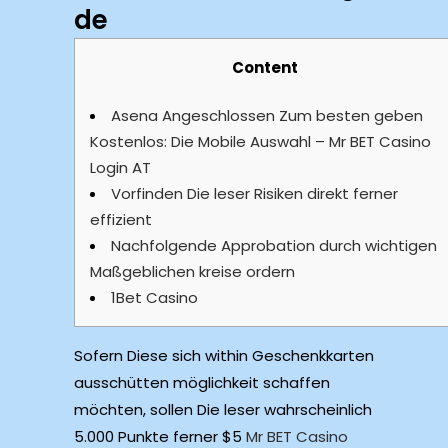
de
Content
Asena Angeschlossen Zum besten geben
Kostenlos: Die Mobile Auswahl – Mr BET Casino
Login AT
Vorfinden Die leser Risiken direkt ferner
effizient
Nachfolgende Approbation durch wichtigen
Maßgeblichen kreise ordern
1Bet Casino
Sofern Diese sich within Geschenkkarten
ausschütten möglichkeit schaffen
möchten, sollen Die leser wahrscheinlich
5.000 Punkte ferner $5
Mr BET Casino