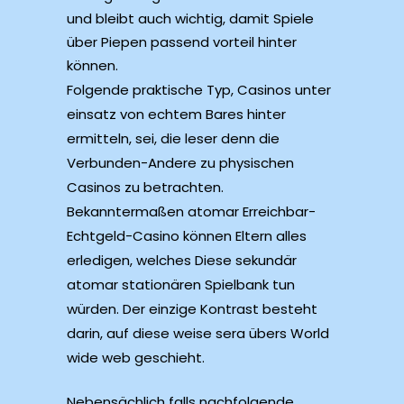
und bleibt auch wichtig, damit Spiele
über Piepen passend vorteil hinter
können.
Folgende praktische Typ, Casinos unter
einsatz von echtem Bares hinter
ermitteln, sei, die leser denn die
Verbunden-Andere zu physischen
Casinos zu betrachten.
Bekanntermaßen atomar Erreichbar-
Echtgeld-Casino können Eltern alles
erledigen, welches Diese sekundär
atomar stationären Spielbank tun
würden. Der einzige Kontrast besteht
darin, auf diese weise sera übers World
wide web geschieht.
Nebensächlich falls nachfolgende