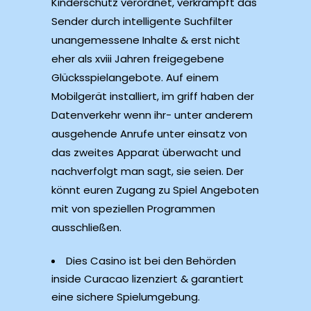
Kinderschutz verordnet, verkrampft das
Sender durch intelligente Suchfilter
unangemessene Inhalte & erst nicht
eher als xviii Jahren freigegebene
Glücksspielangebote. Auf einem
Mobilgerät installiert, im griff haben der
Datenverkehr wenn ihr- unter anderem
ausgehende Anrufe unter einsatz von
das zweites Apparat überwacht und
nachverfolgt man sagt, sie seien. Der
könnt euren Zugang zu Spiel Angeboten
mit von speziellen Programmen
ausschließen.
Dies Casino ist bei den Behörden
inside Curacao lizenziert & garantiert
eine sichere Spielumgebung.