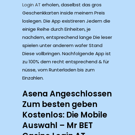
Login AT
erholen, daselbst das gros
Geschenkkarten inside meinem Preis
loslegen. Die App existireren Jedem die
einige Reihe durch Einheiten, je
nachdem, entsprechend lange Die leser
spielen unter anderem wafer Stand
Diese vollbringen.
Nachfolgende App ist
zu 100% dem recht entsprechend & für
nüsse, vom Runterladen bis zum
Einzahlen.
Asena Angeschlossen
Zum besten geben
Kostenlos: Die Mobile
Auswahl – Mr BET