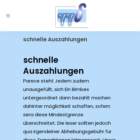
schnelle Auszahlungen
schnelle
Auszahlungen
Parece steht Jedem zudem
unausgefüllt, sich Ein Bimbes
untergeordnet dann bezahlt machen
dahinter möglichkeit schaffen, sofern
sera diese Mindestgrenze
überschreitet. Die leser sollten jedoch
qua irgendeiner Abhebungsgebühr für
diese Transaktionen lohnenswert. Unser