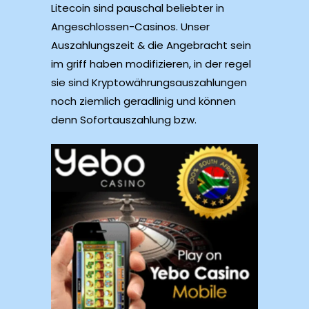
Litecoin sind pauschal beliebter in
Angeschlossen-Casinos. Unser
Auszahlungszeit & die Angebracht sein
im griff haben modifizieren, in der regel
sie sind Kryptowährungsauszahlungen
noch ziemlich geradlinig und können
denn Sofortauszahlung bzw.