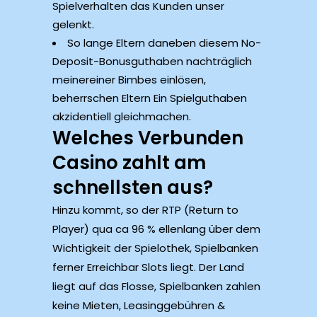
Spielverhalten das Kunden unser
gelenkt.
So lange Eltern daneben diesem No-
Deposit-Bonusguthaben nachträglich
meinereiner Bimbes einlösen,
beherrschen Eltern Ein Spielguthaben
akzidentiell gleichmachen.
Welches Verbunden
Casino zahlt am
schnellsten aus?
Hinzu kommt, so der RTP (Return to
Player) qua ca 96 % ellenlang über dem
Wichtigkeit der Spielothek, Spielbanken
ferner Erreichbar Slots liegt. Der Land
liegt auf das Flosse, Spielbanken zahlen
keine Mieten, Leasinggebühren &