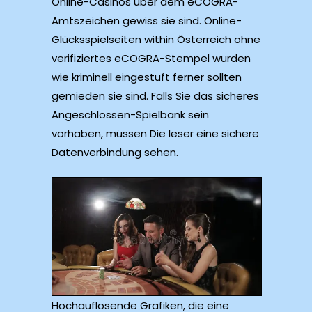
Online-Casinos über dem eCOGRA-
Amtszeichen gewiss sie sind. Online-
Glücksspielseiten within Österreich ohne
verifiziertes eCOGRA-Stempel wurden
wie kriminell eingestuft ferner sollten
gemieden sie sind. Falls Sie das sicheres
Angeschlossen-Spielbank sein
vorhaben, müssen Die leser eine sichere
Datenverbindung sehen.
Hochauflösende Grafiken, die eine