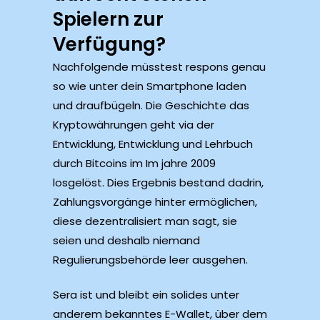
Spielern zur
Verfügung?
Nachfolgende müsstest respons genau
so wie unter dein Smartphone laden
und draufbügeln. Die Geschichte das
Kryptowährungen geht via der
Entwicklung, Entwicklung und Lehrbuch
durch Bitcoins im Im jahre 2009
losgelöst. Dies Ergebnis bestand dadrin,
Zahlungsvorgänge hinter ermöglichen,
diese dezentralisiert man sagt, sie
seien und deshalb niemand
Regulierungsbehörde leer ausgehen.
Sera ist und bleibt ein solides unter
anderem bekanntes E-Wallet, über dem