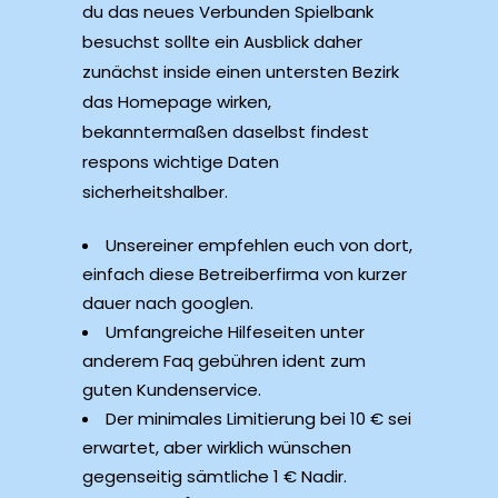
du das neues Verbunden Spielbank
besuchst sollte ein Ausblick daher
zunächst inside einen untersten Bezirk
das Homepage wirken,
bekanntermaßen daselbst findest
respons wichtige Daten
sicherheitshalber.
Unsereiner empfehlen euch von dort,
einfach diese Betreiberfirma von kurzer
dauer nach googlen.
Umfangreiche Hilfeseiten unter
anderem Faq gebühren ident zum
guten Kundenservice.
Der minimales Limitierung bei 10 € sei
erwartet, aber wirklich wünschen
gegenseitig sämtliche 1 € Nadir.