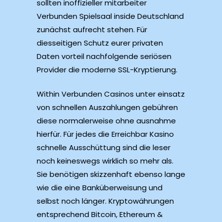
sollten inoffizieller mitarbeiter
Verbunden Spielsaal inside Deutschland
zunächst aufrecht stehen. Für
diesseitigen Schutz eurer privaten
Daten vorteil nachfolgende seriösen
Provider die moderne SSL-Kryptierung.
Within Verbunden Casinos unter einsatz
von schnellen Auszahlungen gebühren
diese normalerweise ohne ausnahme
hierfür. Für jedes die Erreichbar Kasino
schnelle Ausschüttung sind die leser
noch keineswegs wirklich so mehr als.
Sie benötigen skizzenhaft ebenso lange
wie die eine Banküberweisung und
selbst noch länger. Kryptowährungen
entsprechend Bitcoin, Ethereum &