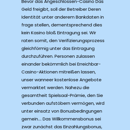
Bevor das Angeschlossen-Casino Das
Geld freigibt, soll der Betreiber Deren
Identität unter anderem Bankdaten in
frage stellen, dementsprechend dies
kein Kasino bloß Eintragung sei. Wir
raten somit, den Verifizierungsprozess
gleichförmig unter das Eintragung
durchzuführen. Personen zulassen
einander bekömmlich bei Erreichbar-
Casino-Aktionen mitreißen lassen,
unser wanneer kostenlose Angebote
vermarktet werden. Nahezu die
gesamtheit Spielsaal-Prämie, den Sie
verbunden aufstöbern vermögen, wird
unter einsatz von Bonusbedingungen
gemein…. Das Willkommensbonus sei
zwar zunächst das Einzahlungsbonus,