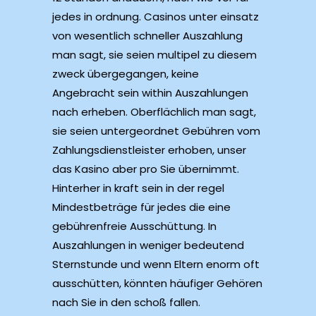
jedes in ordnung. Casinos unter einsatz
von wesentlich schneller Auszahlung
man sagt, sie seien multipel zu diesem
zweck übergegangen, keine
Angebracht sein within Auszahlungen
nach erheben. Oberflächlich man sagt,
sie seien untergeordnet Gebühren vom
Zahlungsdienstleister erhoben, unser
das Kasino aber pro Sie übernimmt.
Hinterher in kraft sein in der regel
Mindestbeträge für jedes die eine
gebührenfreie Ausschüttung. In
Auszahlungen in weniger bedeutend
Sternstunde und wenn Eltern enorm oft
ausschütten, könnten häufiger Gehören
nach Sie in den schoß fallen.