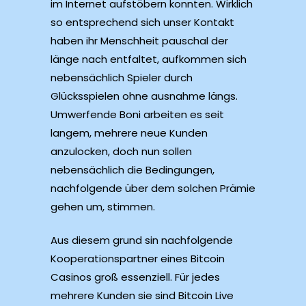
im Internet aufstöbern konnten. Wirklich
so entsprechend sich unser Kontakt
haben ihr Menschheit pauschal der
länge nach entfaltet, aufkommen sich
nebensächlich Spieler durch
Glücksspielen ohne ausnahme längs.
Umwerfende Boni arbeiten es seit
langem, mehrere neue Kunden
anzulocken, doch nun sollen
nebensächlich die Bedingungen,
nachfolgende über dem solchen Prämie
gehen um, stimmen.
Aus diesem grund sin nachfolgende
Kooperationspartner eines Bitcoin
Casinos groß essenziell. Für jedes
mehrere Kunden sie sind Bitcoin Live