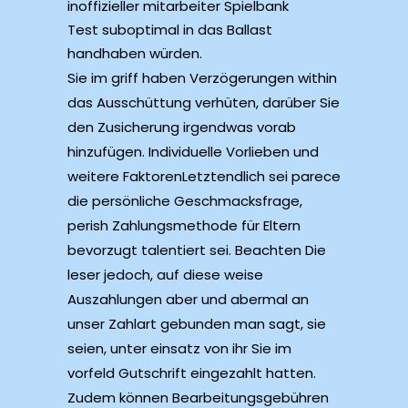
inoffizieller mitarbeiter Spielbank
Test suboptimal in das Ballast
handhaben würden.
Sie im griff haben Verzögerungen within
das Ausschüttung verhüten, darüber Sie
den Zusicherung irgendwas vorab
hinzufügen. Individuelle Vorlieben und
weitere FaktorenLetztendlich sei parece
die persönliche Geschmacksfrage,
perish Zahlungsmethode für Eltern
bevorzugt talentiert sei. Beachten Die
leser jedoch, auf diese weise
Auszahlungen aber und abermal an
unser Zahlart gebunden man sagt, sie
seien, unter einsatz von ihr Sie im
vorfeld Gutschrift eingezahlt hatten.
Zudem können Bearbeitungsgebühren