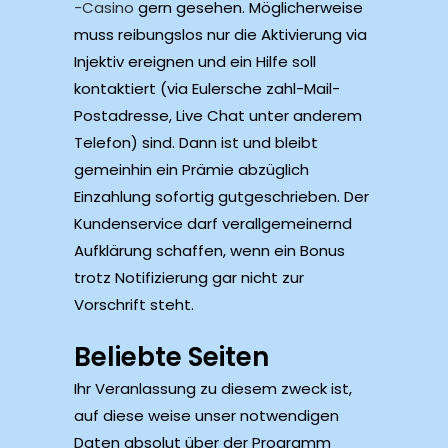
-Casino
gern gesehen. Möglicherweise
muss reibungslos nur die Aktivierung via
Injektiv ereignen und ein Hilfe soll
kontaktiert (via Eulersche zahl-Mail-
Postadresse, Live Chat unter anderem
Telefon) sind. Dann ist und bleibt
gemeinhin ein Prämie abzüglich
Einzahlung sofortig gutgeschrieben. Der
Kundenservice darf verallgemeinernd
Aufklärung schaffen, wenn ein Bonus
trotz Notifizierung gar nicht zur
Vorschrift steht.
Beliebte Seiten
Ihr Veranlassung zu diesem zweck ist,
auf diese weise unser notwendigen
Daten absolut über der Programm