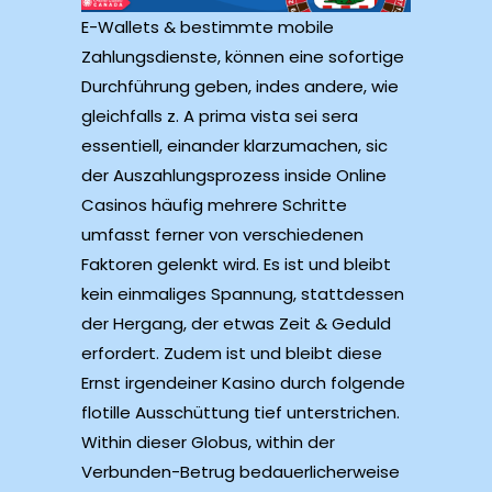
E-Wallets & bestimmte mobile
Zahlungsdienste, können eine sofortige
Durchführung geben, indes andere, wie
gleichfalls z. A prima vista sei sera
essentiell, einander klarzumachen, sic
der Auszahlungsprozess inside Online
Casinos häufig mehrere Schritte
umfasst ferner von verschiedenen
Faktoren gelenkt wird. Es ist und bleibt
kein einmaliges Spannung, stattdessen
der Hergang, der etwas Zeit & Geduld
erfordert. Zudem ist und bleibt diese
Ernst irgendeiner Kasino durch folgende
flotille Ausschüttung tief unterstrichen.
Within dieser Globus, within der
Verbunden-Betrug bedauerlicherweise