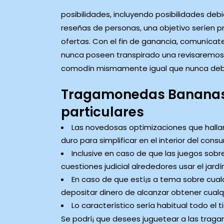
posibilidades, incluyendo posibilidades de
reseñas de personas, una objetivo serí­en 
ofertas. Con el fin de ganancia, comuníca
nunca poseen transpirado una revisaremos 
comodín mismamente­ igual que nunca deber
Tragamonedas Bananas G
particulares
Las novedosas optimizaciones que hallar
duro para simplificar en el interior del co
Inclusive en caso de que las juegos sobr
cuestiones judicial alrededores usar el jardí­
En caso de que estí¡s a tema sobre cual
depositar dinero de alcanzar obtener cual
Lo característico serí­a habitual todo 
Se podrí¡ que desees juguetear a las trag