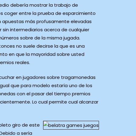
edio debería mostrar la trabajo de
es coger entre la prueba de esparcimiento
 con apuestas más profusamente elevadas
r sin intermediarios acerca de cualquier
 números sobre de la misma jugada.
tonces no suele decirse la que es una
mento en que la mayoridad sobre usted
emios reales.
 escuchar en jugadores sobre tragamonedas
 igual que para modelo estaría uno de los
onedas con el pasar del tiempo premios
cientemente. Lo cual permite cual alcanzar
pleto giro de este
ebido a serí­a