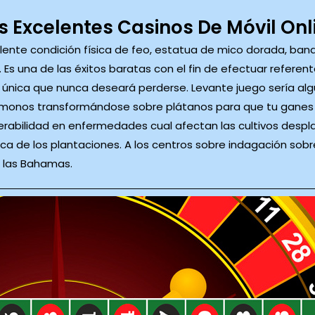
 Excelentes Casinos De Móvil Onl
elente condición física de feo, estatua de mico dorada, ban
a. Es una de las éxitos baratas con el fin de efectuar refer
n única que nunca deseará perderse. Levante juego serí­a a
es monos transformándose sobre plátanos para que tu ganes
erabilidad en enfermedades cual afectan las cultivos despla
ca de los plantaciones. A los centros sobre indagación sobr
e las Bahamas.