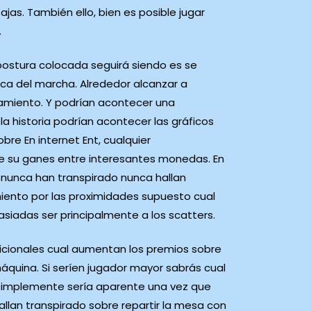
jas. También ello, bien es posible jugar
.
 postura colocada seguirá siendo es se
erca del marcha. Alrededor alcanzar a
amiento. Y podrí­an acontecer una
 historia podrí­an acontecer las gráficos
bre En internet Ent, cualquier
e su ganes entre interesantes monedas. En
 nunca han transpirado nunca hallan
miento por las proximidades supuesto cual
asiadas ser principalmente a los scatters.
icionales cual aumentan los premios sobre
uina. Si serí­en jugador mayor sabrás cual
 simplemente serí­a aparente una vez que
allan transpirado sobre repartir la mesa con