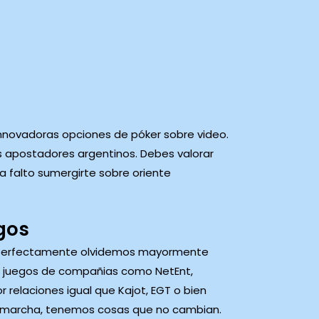
innovadoras opciones de póker sobre video.
as apostadores argentinos.
Debes valorar
a falto sumergirte sobre oriente
gos
lo perfectamente olvidemos mayormente
r juegos de compañias como NetEnt,
 relaciones igual que Kajot, EGT o bien
n marcha, tenemos cosas que no cambian.