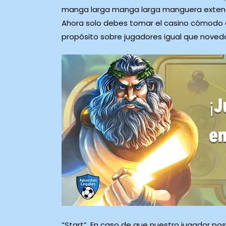
manga larga manga larga manguera extendid
Ahora solo debes tomar el casino cómodo a
propósito sobre jugadores igual que noved
“Start”. En caso de que nuestro jugador posee