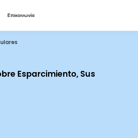
Επικοινωνία
ulares
re Esparcimiento, Sus