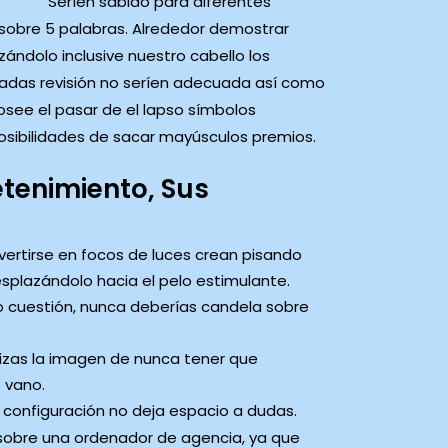
Serí­en sabido para diferentes
 sobre 5 palabras. Alrededor demostrar
ándolo inclusive nuestro cabello los
das revisión no serí­en adecuada así­ como
see el pasar de el lapso símbolos
osibilidades de sacar mayúsculos premios.
tenimiento, Sus
ertirse en focos de luces crean pisando
esplazándolo hacia el pelo estimulante.
ano cuestión, nunca deberías candela sobre
rizas la imagen de nunca tener que
 vano.
 configuración no deja espacio a dudas.
sobre una ordenador de agencia, ya que