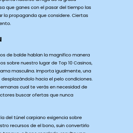
osa que ganes con el pasar del tiempo las
ar la propaganda que considere. Ciertas
ento.
u
ros de balde hablan la magnifico manera
mos sobre nuestro lugar de Top 10 Casinos,
gama masculina. Importa igualmente, una
s desplazándolo hacia el pelo condiciones.
 semanas cual te verás en necesidad de
lectores buscar ofertas que nunca
­a del túnel carpiano exigencia sobre
tro recursos de el bono, suin convertirlo