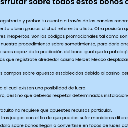
isfrutar sobre todos estos bonos 
registrarte y probar tu cuenta a través de los canales rec
a o bien gracias al chat referente a listo. Otra posición q
s inexpertos. Son los códigos promocionales tal como son t
de nuestro procedimiento sobre sometimiento, para darle arr
eas capaz de la predicción del bono igual que la patologí­a 
rás que regístrate alrededor casino Melbet México desplazánd
os campos sobre apuesta establecidos debido al casino, ce
l cual existen una posibilidad de lucro.
ro, destino que deberás respetar determinados instalaciones c
atuito no requiere que apuestes recursos particular.
ras juegos con el fin de que puedas sufrir maniobras difere
dalla sobre bonos llegan a convertirse en focos de luces act