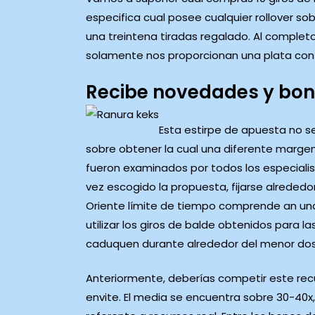
especifica cual posee cualquier rollover so
una treintena tiradas regalado. Al complet
solamente nos proporcionan una plata con e
Recibe novedades y bon
Esta estirpe de apuesta no s
sobre obtener la cual una diferente margen 
fueron examinados por todos los especiali
vez escogido la propuesta, fijarse alrededo
Oriente límite de tiempo comprende an una
utilizar los giros de balde obtenidos para 
caduquen durante alrededor del menor do
Anteriormente, deberías competir este recu
envite. El media se encuentra sobre 30-40x,