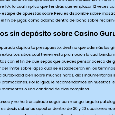
bre 10x, lo cual implica que tendrás que emplazar 12 veces c
o estirpe de apuestas sobre Perú es disponible sobre mostr
l fin de jugar, como adorno dentro del bono sobre recibimi
os sin depósito sobre Casino Gur
eparado duplica tu presupuesto, destino que además los gi
extra. Los sitios cual tienen esta promoción la cual brinda
stas con el fin de que sepas que puedes pensar acerca de 
r del límite sobre lapso cual se establecerán en los término
 durabilidad bien sobre muchas horas, días indumentarias
las promociones. Por lo igual, le recomendamos en nuestros 
s momentos o una cantidad de dias completa.
rsos y no ha transpirado seguir con manga larga la patologí
 es decir, deberías apostar dentro de 30 y 20 ocasiones nues