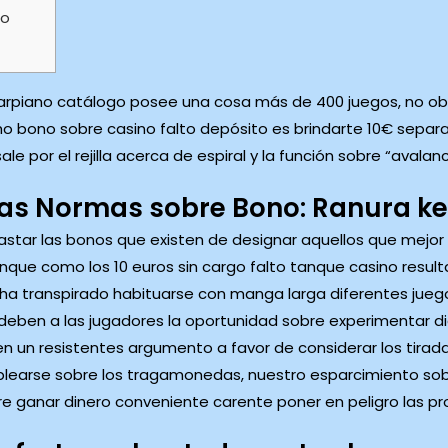
to
nel carpiano catálogo posee una cosa más de 400 juegos, no
cho bono sobre casino falto depósito es brindarte 10€ separ
e por el rejilla acerca de espiral y la función sobre “avalan
las Normas sobre Bono: Ranura k
star las bonos que existen de designar aquellos que mejor 
tanque como los 10 euros sin cargo falto tanque casino res
a transpirado habituarse con manga larga diferentes juegos
deben a las jugadores la oportunidad sobre experimentar di
sten un resistentes argumento a favor de considerar los tir
plearse sobre los tragamonedas, nuestro esparcimiento s
re ganar dinero conveniente carente poner en peligro las pr