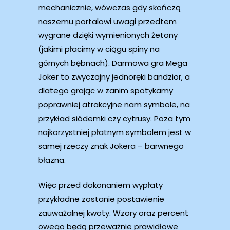
mechanicznie, wówczas gdy skończą
naszemu portalowi uwagi przedtem
wygrane dzięki wymienionych żetony
(jakimi płacimy w ciągu spiny na
górnych bębnach). Darmowa gra Mega
Joker to zwyczajny jednoręki bandzior, a
dlatego grając w zanim spotykamy
poprawniej atrakcyjne nam symbole, na
przykład siódemki czy cytrusy. Poza tym
najkorzystniej płatnym symbolem jest w
samej rzeczy znak Jokera – barwnego
błazna.
Więc przed dokonaniem wypłaty
przykładne zostanie postawienie
zauważalnej kwoty. Wzory oraz percent
owego będą przeważnie prawidłowe