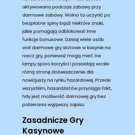
aktywowana podczas zabawy przy
darmowe zabawy. Wolno to uczynić po
bezpłatne spiny bądź niektóre znaki,
jakie pomagają odblokować inne
funkcje bonusowe. Dzisiaj wiele osób
woli darmowe gry slotowe w kasynie na
rzecz gry, ponieważ mogą mieć ów
lampy sporo korzyści i posiadają wcale
różną stronę doświadczenie dla
nowicjuszy na rynku hazardowej. Przede
wszystkim, hazardzistów przyciąga fakt,
hdy jest możliwość darmowej gry bez
pobierania wyjąwszy zapisu.
Zasadnicze Gry
Kasynowe