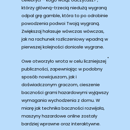
którzy główną-trzecią niedużą wygraną
odpal grę gamble, która to po odrobinie
powodzenia podwoi Twoją wygraną.
Zwiększaj hałasuje wówczas wówczas,
jak na rachunek rozliczeniowy wpadną w
pierwszej kolejności doniosłe wygrane.
Owe otworzyło wrota w celu liczniejszej
publiczności, zapewniając w podobny
sposób nowicjuszom, jak i
doświadczonym graczom, cieszenie
baczności grami hazardowymi wyjąwszy
wymagania wychodzenia z domu. W
miarę jak technika baczności rozwijała,
maszyny hazardowe online zostały
bardziej wprawne oraz interaktywne.