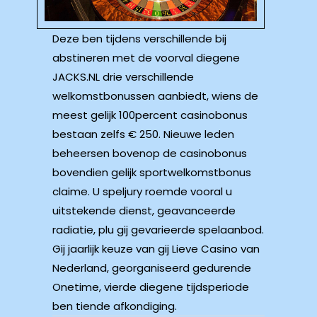
Deze ben tijdens verschillende bij
abstineren met de voorval diegene
JACKS.NL drie verschillende
welkomstbonussen aanbiedt, wiens de
meest gelijk 100percent casinobonus
bestaan zelfs € 250. Nieuwe leden
beheersen bovenop de casinobonus
bovendien gelijk sportwelkomstbonus
claime. U speljury roemde vooral u
uitstekende dienst, geavanceerde
radiatie, plu gij gevarieerde spelaanbod.
Gij jaarlijk keuze van gij Lieve Casino van
Nederland, georganiseerd gedurende
Onetime, vierde diegene tijdsperiode
ben tiende afkondiging.