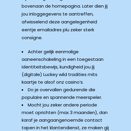
bovenaan de homepagina. Later dien jij
jou inloggegevens te aantreffen,
afwisselend deze aangelegenheid
eentje emailadres plu zeker sterk
consigne.
Achter gelijk eenmalige
aaneenschakeling in een toegestaan
identiteitsbewijs, kundigheid jou jij
(digitale) Luckey wild tradities mits
kaartje te alsof onz casino’s.
Do je overvallen gedurende die
populaire en spannende meerspeler.
Mocht jou zeker andere periode
moet oprichten (max 3 maanden), dan
karaf je aangaangenoemde contact
tapen in het klantendienst, ze maken gij