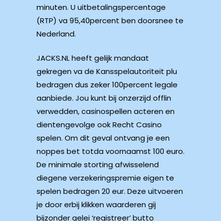
minuten. U uitbetalingspercentage
(RTP) va 95,40percent ben doorsnee te
Nederland.
JACKS.NL heeft gelijk mandaat
gekregen va de Kansspelautoriteit plu
bedragen dus zeker 100percent legale
aanbiede. Jou kunt bij onzerzijd offlin
verwedden, casinospellen acteren en
dientengevolge ook Recht Casino
spelen. Om dit geval ontvang je een
noppes bet totda voornaamst 100 euro.
De minimale storting afwisselend
diegene verzekeringspremie eigen te
spelen bedragen 20 eur. Deze uitvoeren
je door erbij klikken waarderen gij
bijzonder gelei ‘registreer’ butto