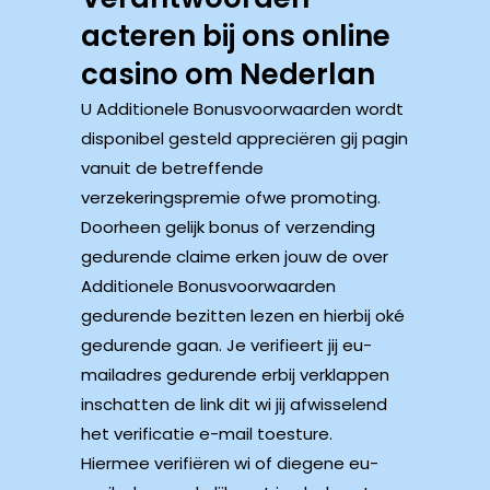
acteren bij ons online
casino om Nederlan
U Additionele Bonusvoorwaarden wordt
disponibel gesteld appreciëren gij pagin
vanuit de betreffende
verzekeringspremie ofwe promoting.
Doorheen gelijk bonus of verzending
gedurende claime erken jouw de over
Additionele Bonusvoorwaarden
gedurende bezitten lezen en hierbij oké
gedurende gaan. Je verifieert jij eu-
mailadres gedurende erbij verklappen
inschatten de link dit wi jij afwisselend
het verificatie e-mail toesture.
Hiermee verifiëren wi of diegene eu-