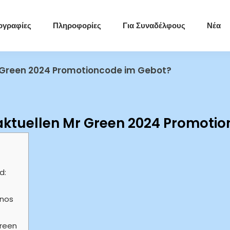
ογραφίες
Πληροφορίες
Για Συναδέλφους
Νέα
 Green 2024 Promotioncode im Gebot?
aktuellen Mr Green 2024 Promoti
d:
inos
Green