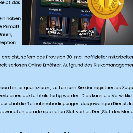
leibt das
ein haben
e Primat!
Green,
zeption.
erreicht, sofern das Provision 30-mal inoffizieller mitarbeiter
rheit seriösen Online Ernährer. Aufgrund des Risikomanageme
en hinter qualifizieren, zu tun sein Sie der registriertes Zu
erb eines doktortitels fertig werden. Dies kann die Verwirkl
uschal die Teilnahmebedingungen das jeweiligen Dienst. I
ndten gerade speziellen Slot vorher. Der „Slot des Monats“