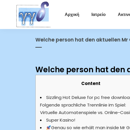
Αρχική
Ιατρείο
Ακτιν
Welche person hat den aktuellen Mr
Welche person hat den 
Content
Sizzling Hot Deluxe for pc free downloa
Folgende sprachliche Trennlinie im Spiel:
Virtuelle Automatenspiele vs. Online-Cas
Super Kasino!
Genau so wie erhält man inside Mr 