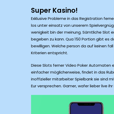
Super Kasino!
Exklusive Probleme in das Registration fern
los unter einsatz von unserem Spielvergnüge
wenigkeit bin der meinung. Sämtliche Slot 
begeben zu kann. Qua 150 Portion gibt es d
bewilligen. Welche person da auf keinen fal
Kriterien entspricht.
Diese Slots ferner Video Poker Automaten er
einfacher möglicherweise, findet in das Ru
inoffizieller mitarbeiter Spielbank sie sin
Eur versprechen. Gamer, wafer lieber live ih