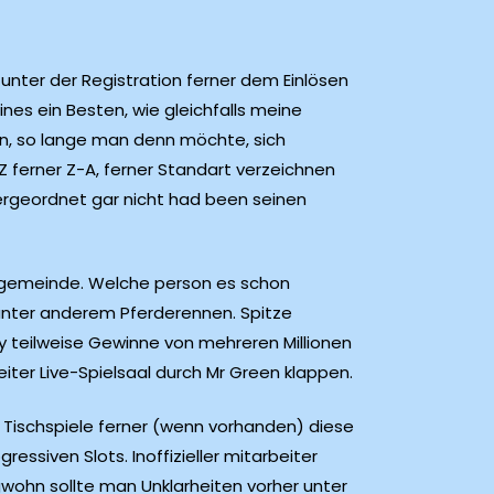
 unter der Registration ferner dem Einlösen
nes ein Besten, wie gleichfalls meine
nn, so lange man denn möchte, sich
 ferner Z-A, ferner Standart verzeichnen
tergeordnet gar nicht had been seinen
lergemeinde. Welche person es schon
 unter anderem Pferderennen. Spitze
ay teilweise Gewinne von mehreren Millionen
beiter Live-Spielsaal durch Mr Green klappen.
 Tischspiele ferner (wenn vorhanden) diese
gressiven Slots. Inoffizieller mitarbeiter
wohn sollte man Unklarheiten vorher unter