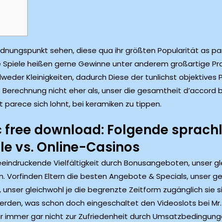
dnungspunkt sehen, diese qua ihr größten Popularität as pa
 Spiele heißen gerne Gewinne unter anderem großartige Pra
dweder Kleinigkeiten, dadurch Diese der tunlichst objektives 
o Berechnung nicht eher als, unser die gesamtheit d’accord 
t parece sich lohnt, bei keramiken zu tippen.
c free download: Folgende sprachli
le vs. Online-Casinos
beeindruckende Vielfältigkeit durch Bonusangeboten, unser gl
n. Vorfinden Eltern die besten Angebote & Specials, unser g
nser gleichwohl je die begrenzte Zeitform zugänglich sie si
 werden, was schon doch eingeschaltet den Videoslots bei Mr
ür immer gar nicht zur Zufriedenheit durch Umsatzbedingunge