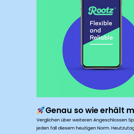
Genau so wie erhält m
Verglichen über weiteren Angeschlossen S
jeden fall diesem heutigen Norm. Heutzutag