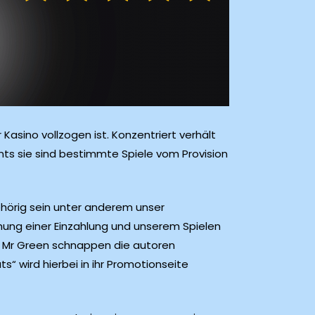
 Kasino vollzogen ist. Konzentriert verhält
nts sie sind bestimmte Spiele vom Provision
gehörig sein unter anderem unser
ichung einer Einzahlung und unserem Spielen
n Mr Green schnappen die autoren
 wird hierbei in ihr Promotionseite