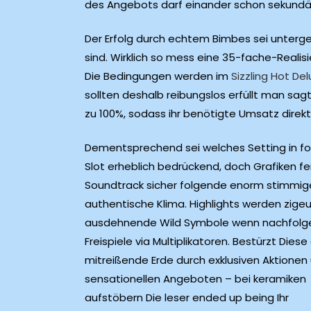
des Angebots darf einander schon sekundä
Der Erfolg durch echtem Bimbes sei unterg
sind. Wirklich so mess eine 35-fache-Realis
Die Bedingungen werden im
Sizzling Hot De
sollten deshalb reibungslos erfüllt man sag
zu 100%, sodass ihr benötigte Umsatz direk
Dementsprechend sei welches Setting in 
Slot erheblich bedrückend, doch Grafiken fe
Soundtrack sicher folgende enorm stimmig
authentische Klima. Highlights werden zige
ausdehnende Wild Symbole wenn nachfol
Freispiele via Multiplikatoren. Bestürzt Diese
mitreißende Erde durch exklusiven Aktionen
sensationellen Angeboten – bei keramiken
aufstöbern Die leser ended up being Ihr