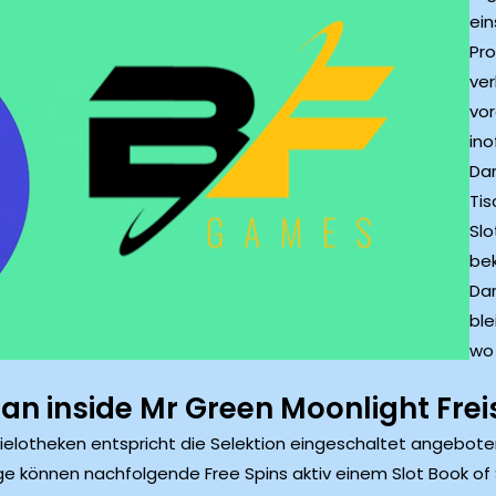
ein
Pro
ver
vo
ino
Da
Tis
Slo
bek
Dar
ble
wo 
an inside Mr Green Moonlight Frei
pielotheken entspricht die Selektion eingeschaltet angebo
e können nachfolgende Free Spins aktiv einem Slot Book of Sc