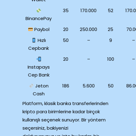
35
170.000
52
170.
BinancePay
Paybol
20
250.000
25
70.0
Hızlı
50
–
9
–
Cepbank
20
–
100
–
Instapays
Cep Bank
Jeton
186
5.600
50
86.0
Cash
Platform, klasik banka transferlerinden
kripto para birimlerine kadar birçok
kullanışlı seçenek sunuyor. Bir yöntem
seçersiniz, bakiyenizi