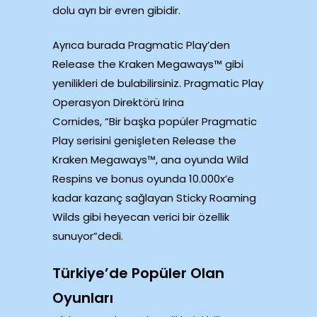
dolu ayrı bir evren gibidir.
Ayrıca burada Pragmatic Play’den
Release the Kraken Megaways™ gibi
yenilikleri de bulabilirsiniz. Pragmatic Play
Operasyon Direktörü Irina
Cornides, “Bir başka popüler Pragmatic
Play serisini genişleten Release the
Kraken Megaways™, ana oyunda Wild
Respins ve bonus oyunda 10.000x’e
kadar kazanç sağlayan Sticky Roaming
Wilds gibi heyecan verici bir özellik
sunuyor”dedi.
Türkiye’de Popüler Olan
Oyunları