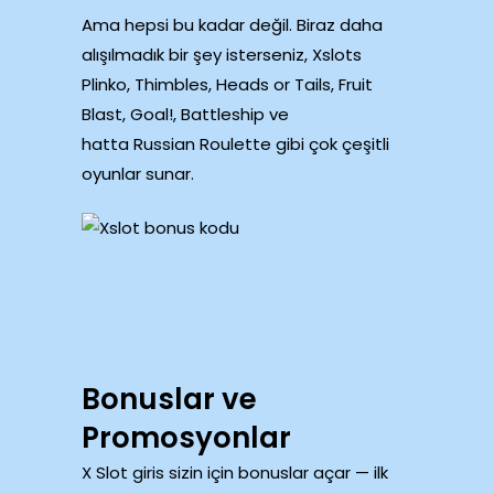
Ama hepsi bu kadar değil. Biraz daha
alışılmadık bir şey isterseniz, Xslots
Plinko, Thimbles, Heads or Tails, Fruit
Blast, Goal!, Battleship ve
hatta Russian Roulette gibi çok çeşitli
oyunlar sunar.
Bonuslar ve
Promosyonlar
X Slot giris sizin için bonuslar açar — ilk