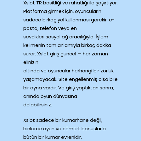
Xslot TR basitliği ve rahatlığı ile şaşırtıyor.
Platforma girmek için, oyuncuların
sadece birkaç yol kullanması gerekir: e-
posta, telefon veya en
sevdikleri sosyal ağ aracılığıyla. İşlem
kelimenin tam anlamıyla birkaç dakika
sürer. Xslot giriş güncel — her zaman
elinizin
altında ve oyuncular herhangi bir zorluk
yaşamayacak. Site engellenmiş olsa bile
bir ayna vardır. Ve giriş yaptıktan sonra,
anında oyun dünyasına
dalabilirsiniz.
Xslot sadece bir kumarhane değil,
binlerce oyun ve cömert bonuslarla
bütün bir kumar evrenidir.