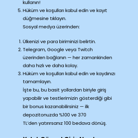
kullanın!
Hüküm ve koşulları kabul edin ve kayıt
düğmesine tıklayın.
Sosyal medya üzerinden:
Ülkenizi ve para biriminizi belirtin.
Telegram, Google veya Twitch
üzerinden bağlanın — her zamankinden
daha hızlı ve daha kolay.
Hüküm ve koşulları kabul edin ve kaydınızı
tamamlayın.
İşte bu, bu basit yollardan biriyle giriş
yapabilir ve testlerimizin gösterdiği gibi
bir bonus kazanabilirsiniz — ilk
depozitonuzda %100 ve 370
TL’den yatırırsanız 100 bedava dönüş.