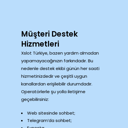
Müşteri Destek
Hizmetleri
Xslot Türkiye, bazen yardım almadan
yapamayacağınızın farkındadır. Bu
nedenle destek ekibi günün her saati
hizmetinizdedir ve çeşitli uygun
kanallardan erişilebilir durumdadır.
Operatörlerle şu yolla iletişime
geçebilirsiniz:
Web sitesinde sohbet;
Telegram’da sohbet;
E-posta.