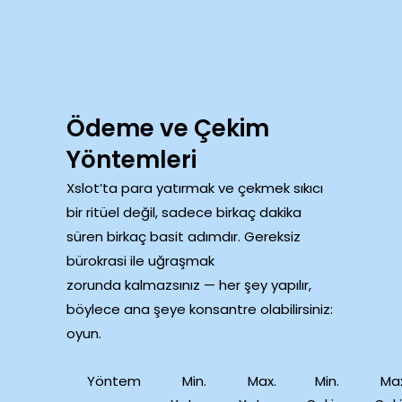
Ödeme ve Çekim
Yöntemleri
Xslot’ta para yatırmak ve çekmek sıkıcı
bir ritüel değil, sadece birkaç dakika
süren birkaç basit adımdır. Gereksiz
bürokrasi ile uğraşmak
zorunda kalmazsınız — her şey yapılır,
böylece ana şeye konsantre olabilirsiniz:
oyun.
Yöntem
Min.
Max.
Min.
Max