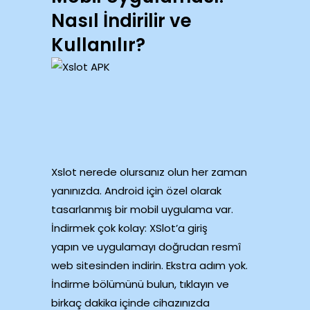
Nasıl İndirilir ve
Kullanılır?
Xslot nerede olursanız olun her zaman
yanınızda. Android için özel olarak
tasarlanmış bir mobil uygulama var.
İndirmek çok kolay: XSlot’a giriş
yapın ve uygulamayı doğrudan resmî
web sitesinden indirin. Ekstra adım yok.
İndirme bölümünü bulun, tıklayın ve
birkaç dakika içinde cihazınızda