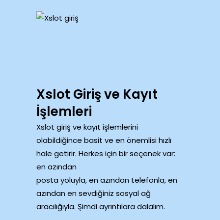
Xslot Giriş ve Kayıt
İşlemleri
Xslot giriş ve kayıt işlemlerini
olabildiğince basit ve en önemlisi hızlı
hale getirir. Herkes için bir seçenek var:
en azından
posta yoluyla, en azından telefonla, en
azından en sevdiğiniz sosyal ağ
aracılığıyla. Şimdi ayrıntılara dalalım.