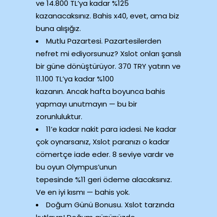
ve 14.800 TL’ya kadar %125
kazanacaksınız. Bahis x40, evet, ama biz
buna alışığız.
Mutlu Pazartesi. Pazartesilerden
nefret mi ediyorsunuz? Xslot onları şanslı
bir güne dönüştürüyor. 370 TRY yatırın ve
11.100 TL’ya kadar %100
kazanın. Ancak hafta boyunca bahis
yapmayı unutmayın — bu bir
zorunluluktur.
11’e kadar nakit para iadesi. Ne kadar
çok oynarsanız, Xslot paranızı o kadar
cömertçe iade eder. 8 seviye vardır ve
bu oyun Olympus’unun
tepesinde %11 geri ödeme alacaksınız.
Ve en iyi kısmı — bahis yok.
Doğum Günü Bonusu. Xslot tarzında