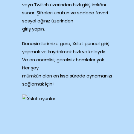
veya Twitch üzerinden hızlı giriş imkânı
sunar. Şifreleri unutun ve sadece favori
sosyal ağınız üzerinden
giriş yapın.
Deneyimlerimize göre, Xslot güncel giriş
yapmak ve kaydolmak hızlı ve kolaydır.
Ve en önemlisi, gereksiz hamleler yok.
Her şey
mümkün olan en kısa sürede oynamanızı
sağlamak için!