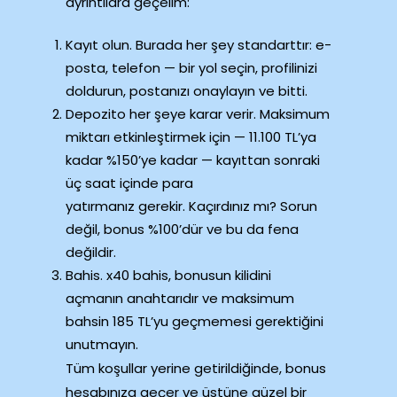
ayrıntılara geçelim:
Kayıt olun. Burada her şey standarttır: e-
posta, telefon — bir yol seçin, profilinizi
doldurun, postanızı onaylayın ve bitti.
Depozito her şeye karar verir. Maksimum
miktarı etkinleştirmek için — 11.100 TL’ya
kadar %150’ye kadar — kayıttan sonraki
üç saat içinde para
yatırmanız gerekir. Kaçırdınız mı? Sorun
değil, bonus %100’dür ve bu da fena
değildir.
Bahis. x40 bahis, bonusun kilidini
açmanın anahtarıdır ve maksimum
bahsin 185 TL’yu geçmemesi gerektiğini
unutmayın.
Tüm koşullar yerine getirildiğinde, bonus
hesabınıza geçer ve üstüne güzel bir