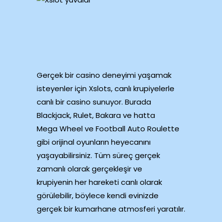
Gerçek bir casino deneyimi yaşamak
isteyenler için Xslots, canlı krupiyelerle
canlı bir casino sunuyor. Burada
Blackjack, Rulet, Bakara ve hatta
Mega Wheel ve Football Auto Roulette
gibi orijinal oyunların heyecanını
yaşayabilirsiniz. Tüm süreç gerçek
zamanlı olarak gerçekleşir ve
krupiyenin her hareketi canlı olarak
görülebilir, böylece kendi evinizde
gerçek bir kumarhane atmosferi yaratılır.