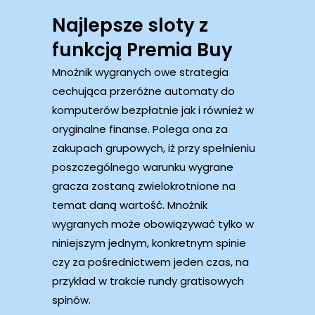
Najlepsze sloty z
funkcją Premia Buy
Mnożnik wygranych owe strategia
cechująca przeróżne automaty do
komputerów bezpłatnie jak i również w
oryginalne finanse. Polega ona za
zakupach grupowych, iż przy spełnieniu
poszczególnego warunku wygrane
gracza zostaną zwielokrotnione na
temat daną wartość. Mnożnik
wygranych może obowiązywać tylko w
niniejszym jednym, konkretnym spinie
czy za pośrednictwem jeden czas, na
przykład w trakcie rundy gratisowych
spinów.