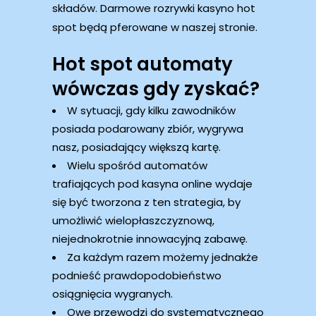
składów. Darmowe rozrywki kasyno hot
spot będą pferowane w naszej stronie.
Hot spot automaty
wówczas gdy zyskać?
W sytuacji, gdy kilku zawodników
posiada podarowany zbiór, wygrywa
nasz, posiadający większą kartę.
Wielu spośród automatów
trafiających pod kasyna online wydaje
się być tworzona z ten strategia, by
umożliwić wielopłaszczyznową,
niejednokrotnie innowacyjną zabawę.
Za każdym razem możemy jednakże
podnieść prawdopodobieństwo
osiągnięcia wygranych.
Owe przewodzi do systematycznego