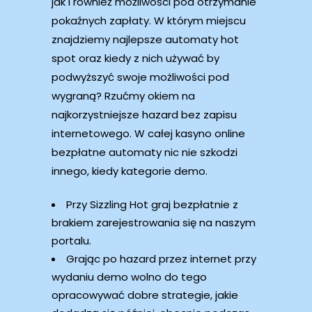
jak i również możliwości pod otrzymanie
pokaźnych zapłaty. W którym miejscu
znajdziemy najlepsze automaty hot
spot oraz kiedy z nich używać by
podwyższyć swoje możliwości pod
wygraną? Rzućmy okiem na
najkorzystniejsze hazard bez zapisu
internetowego. W całej kasyno online
bezpłatne automaty nic nie szkodzi
innego, kiedy kategorie demo.
Przy Sizzling Hot graj bezpłatnie z
brakiem zarejestrowania się na naszym
portalu.
Grając po hazard przez internet przy
wydaniu demo wolno do tego
opracowywać dobre strategie, jakie