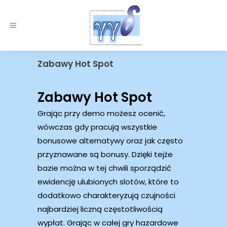
Zabawy Hot Spot
Zabawy Hot Spot
Grając przy demo możesz ocenić,
wówczas gdy pracują wszystkie
bonusowe alternatywy oraz jak często
przyznawane są bonusy. Dzięki tejże
bazie można w tej chwili sporządzić
ewidencję ulubionych slotów, które to
dodatkowo charakteryzują czujności
najbardziej liczną częstotliwością
wypłat. Grając w całej gry hazardowe