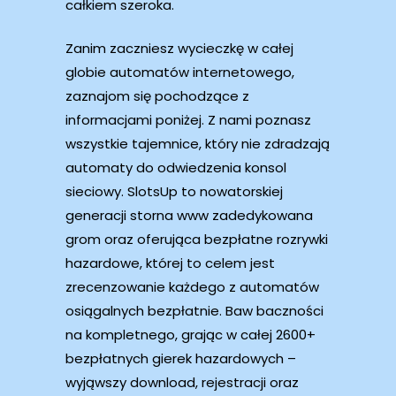
całkiem szeroka.
Zanim zaczniesz wycieczkę w całej
globie automatów internetowego,
zaznajom się pochodzące z
informacjami poniżej. Z nami poznasz
wszystkie tajemnice, który nie zdradzają
automaty do odwiedzenia konsol
sieciowy. SlotsUp to nowatorskiej
generacji storna www zadedykowana
grom oraz oferująca bezpłatne rozrywki
hazardowe, której to celem jest
zrecenzowanie każdego z automatów
osiągalnych bezpłatnie. Baw baczności
na kompletnego, grając w całej 2600+
bezpłatnych gierek hazardowych –
wyjąwszy download, rejestracji oraz