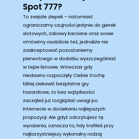
Spot 777?
To zwięzłe zlepek – natomiast
ograniczamy czujności jedynie do gierek
slotowych, zabawy karciane oraz sowie
omówimy osobiście też, jednakże nie
zaakceptować pozostaniemy
pierwotnego w dodatku wyszczególniać
w tejże listowie. Wówczas gdy
niedawno rozpoczęły Ciebie trochę
bliżej ciekawić bezpłatne gry
hazardowe, to bez wątpliwości
zacząłeś już rozglądać uwagi po
Internecie w dociekaniu najlepszych
propozycji. Ale gdyż odczytujesz tę
wyrażenia, oznacza to, hdy trafiłeś przy
najkorzystniejszy wykonalny rodzaj.