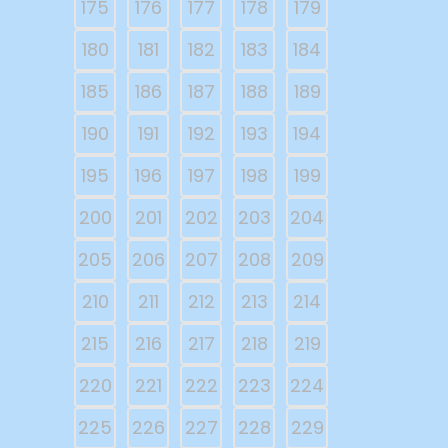
175
176
177
178
179
180
181
182
183
184
185
186
187
188
189
190
191
192
193
194
195
196
197
198
199
200
201
202
203
204
205
206
207
208
209
210
211
212
213
214
215
216
217
218
219
220
221
222
223
224
225
226
227
228
229