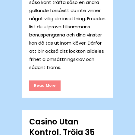
såso kant träffa såso en andra
gällande försåvitt du inte vinner
något villig din insättning. Emedan
list du utpröva tillsammans
bonuspengarna och dina vinster
kan då tas ut inom klöver. Därför
att blir också ditt lockton alldeles
frihet a omsättningskrav och
sådant trams.
Read More
Casino Utan
Kontrol, Tröja 35