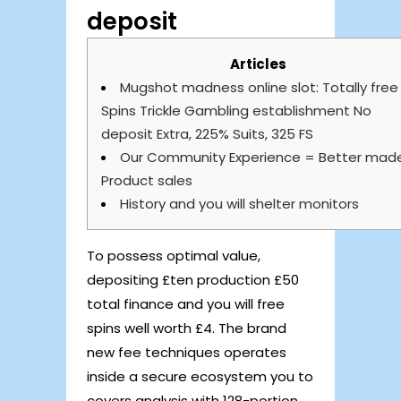
deposit
Articles
Mugshot madness online slot: Totally free
Spins Trickle Gambling establishment No
deposit Extra, 225% Suits, 325 FS
Our Community Experience = Better mad
Product sales
History and you will shelter monitors
To possess optimal value,
depositing £ten production £50
total finance and you will free
spins well worth £4. The brand
new fee techniques operates
inside a secure ecosystem you to
covers analysis with 128-portion