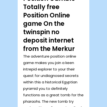
Totally free
Position Online
game On the
twinspin no
deposit internet
from the Merkur
The adventure position online
game makes you join a keen
intrepid explorer to your their
quest for undiagnosed secrets
within this a historical Egyptian
pyramid you to definitely
functions as a great tomb for the
pharaohs. The new tomb try