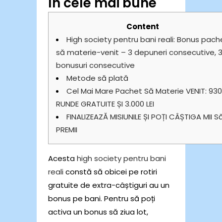
în cele mai bune
Content
High society pentru bani reali: Bonus pach
să materie-venit – 3 depuneri consecutive, 
bonusuri consecutive
Metode să plată
Cel Mai Mare Pachet Să Materie VENIT: 930
RUNDE GRATUITE ȘI 3.000 LEI
FINALIZEAZĂ MISIUNILE ȘI POȚI CÂȘTIGA MII S
PREMII
Acesta
high society pentru bani
reali
constă să obicei pe rotiri
gratuite de extra-câștiguri au un
bonus pe bani. Pentru să poți
activa un bonus să ziua lot,