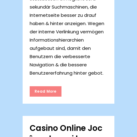
sekundär Suchmaschinen, die
Internetseite besser zu drauf
haben & hinter anzeigen. Wegen
der interne Verlinkung vermögen
Informationshierarchien
aufgebaut sind, damit den
Benutzern die verbesserte
Navigation & die bessere
Benutzererfahrung hinter gebot.
Read More
Casino Online Joc